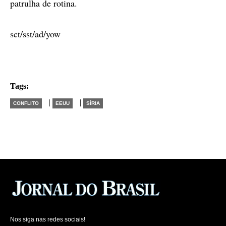
patrulha de rotina.
sct/sst/ad/yow
Tags:
|
|
CONFLITO
EEUU
SÍRIA
Nos siga nas redes sociais!