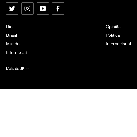
Twitter
Instagram
YouTube
Facebook
Rio
Opinião
Brasil
Política
Mundo
Internacional
Informe JB
Mais do JB
Esportes
Saúde
Ciência e Tecnologia
Caderno B
Colunistas
Economia
Empresas e Negócios