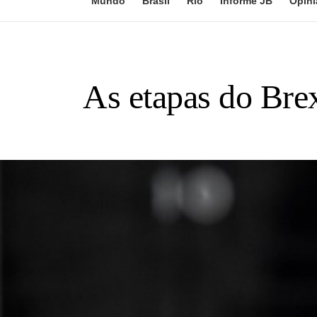
Mundo
Brasil
Rio
Informe JB
Opini
As etapas do Brex