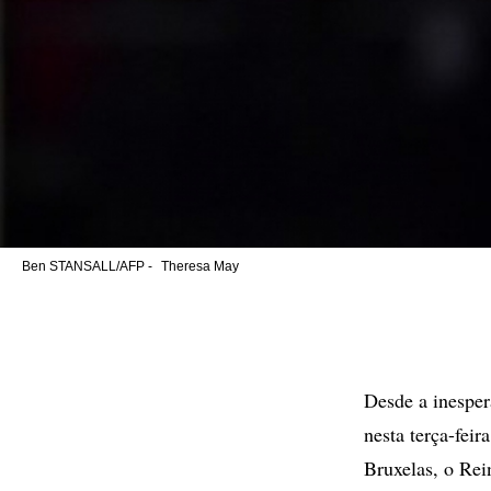
Ben STANSALL/AFP -
Theresa May
Desde a inesper
nesta terça-fei
Bruxelas, o Rei