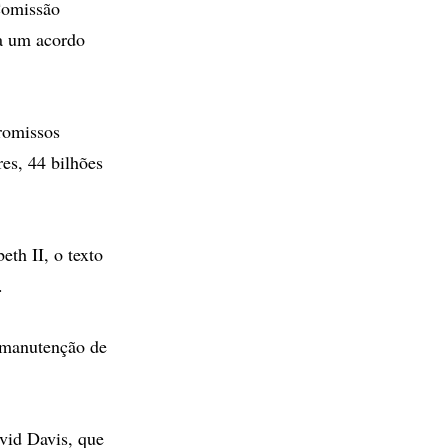
Comissão
a um acordo
romissos
res, 44 bilhões
th II, o texto
.
 manutenção de
avid Davis, que