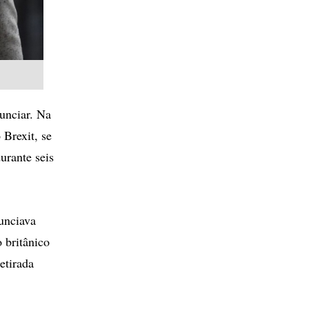
unciar. Na
 Brexit, se
urante seis
unciava
 britânico
etirada