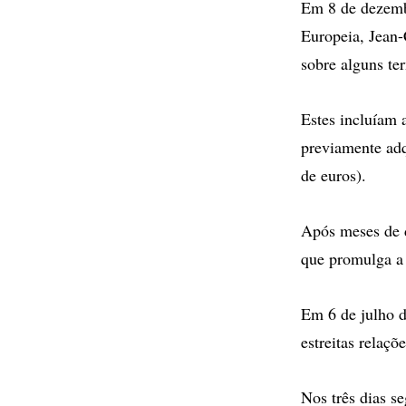
Em 8 de dezemb
Europeia, Jean
sobre alguns te
Estes incluíam 
previamente adq
de euros).
Após meses de d
que promulga a 
Em 6 de julho d
estreitas relaç
Nos três dias s