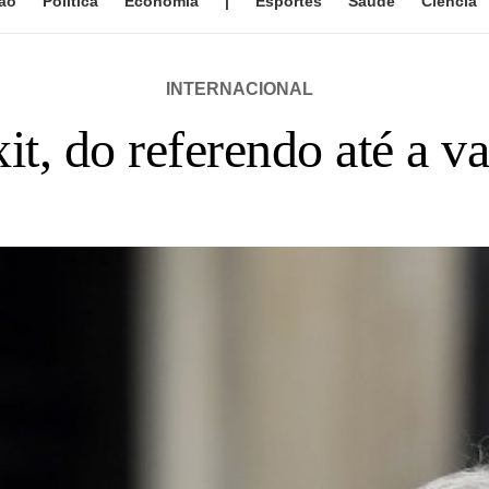
ão
Política
Economia
|
Esportes
Saúde
Ciência
INTERNACIONAL
it, do referendo até a v