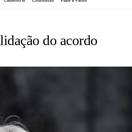
Caderno B
Colunistas
Fake e Fatos
alidação do acordo