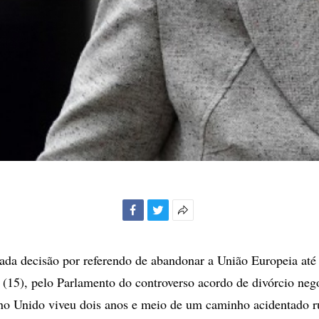
Facebook
Twitter
Mais
opções
de
ada decisão por referendo de abandonar a União Europeia até 
compartilhamento
ra (15), pelo Parlamento do controverso acordo de divórcio ne
no Unido viveu dois anos e meio de um caminho acidentado r