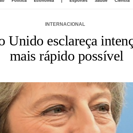
ão
Política
Economia
|
Esportes
Saúde
Ciência
INTERNACIONAL
 Unido esclareça intenç
mais rápido possível