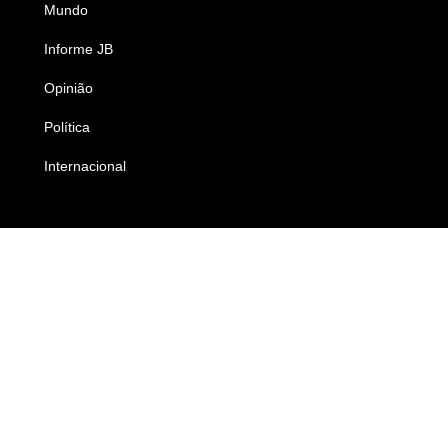
Mundo
Ciência e Tecnologia
Informe JB
Caderno B
Opinião
Colunistas
Política
Economia
Internacional
Empresas e Negócios