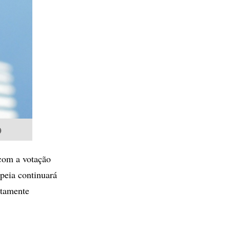
)
com a votação
peia continuará
etamente