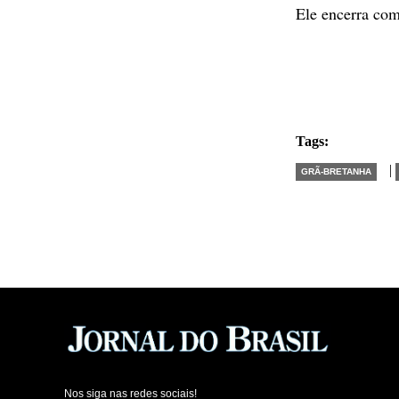
Ele encerra co
Tags:
|
GRÃ-BRETANHA
Nos siga nas redes sociais!