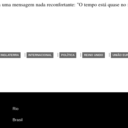
m uma mensagem nada reconfortante: "O tempo está quase no 
|
|
|
|
INGLATERRA
INTERNACIONAL
POLÍTICA
REINO UNIDO
UNIÃO EU
Rio
Esportes
Brasil
Saúde