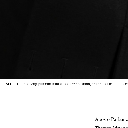
AFP -
Theresa May, primeira-ministra do Reino Unido, enfrenta dificuldades c
Após o Parlamen
Theresa May por