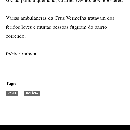
voz da polícia queniana, Charles Owino, aos repórteres.
Várias ambulâncias da Cruz Vermelha tratavam dos
feridos leves e muitas pessoas fugiram do bairro
correndo.
fb/ri/erl/mb/cn
Tags:
|
KENIA
POLÍCIA