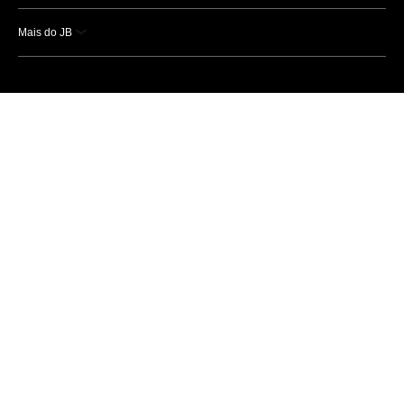
Mais do JB
Esportes
Saúde
Ciência e Tecnologia
Caderno B
Colunistas
Economia
Empresas e Negócios