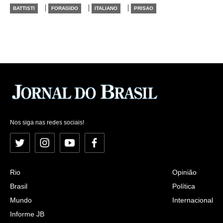
|
|
|
BATTISTI
FORAGIDO
ITALIANO
PRISAO
Nos siga nas redes sociais!
Twitter
Instagram
YouTube
Facebook
Rio
Opinião
Brasil
Política
Mundo
Internacional
Informe JB