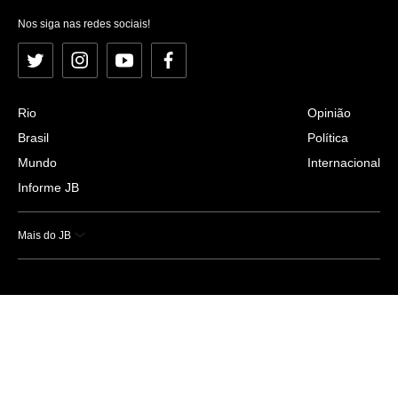
Nos siga nas redes sociais!
Twitter
Instagram
YouTube
Facebook
Rio
Opinião
Brasil
Política
Mundo
Internacional
Informe JB
Mais do JB
Esportes
Saúde
Ciência e Tecnologia
Caderno B
Colunistas
Economia