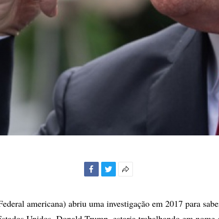
Facebook
Twitter
Mais
opções
de
Federal americana) abriu uma investigação em 2017 para sabe
compartilhamento
Estados Unidos, Donald Trump, estaria trabalhando em nome 