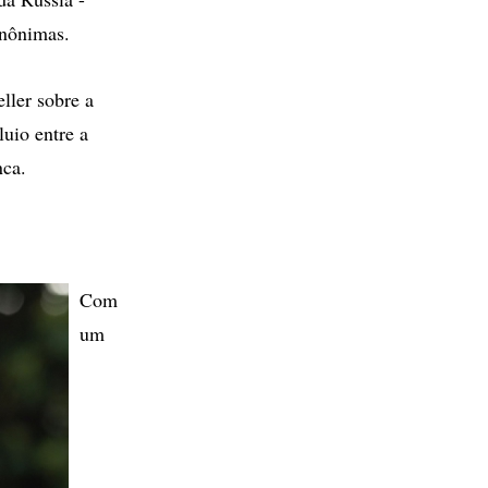
anônimas.
ller sobre a
luio entre a
nca.
Com
um