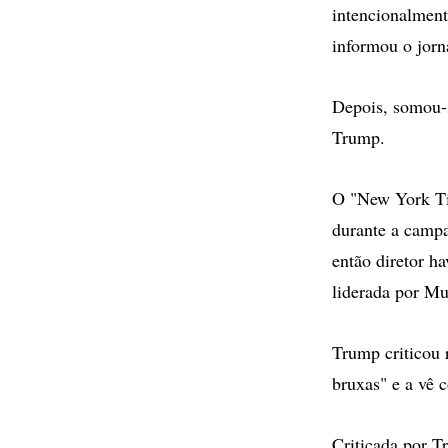
intencionalment
informou o jorn
Depois, somou-s
Trump.
O "New York Ti
durante a campa
então diretor ha
liderada por Mu
Trump criticou 
bruxas" e a vê 
Criticada por T