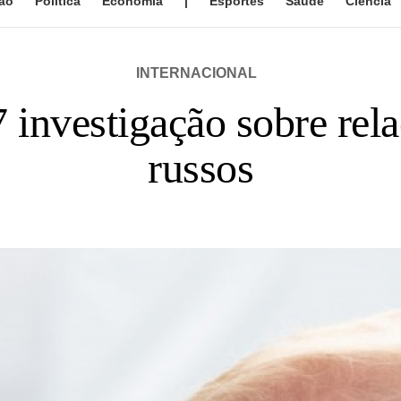
ão
Política
Economia
|
Esportes
Saúde
Ciência
INTERNACIONAL
 investigação sobre re
russos