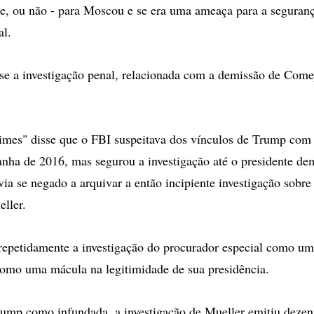
e, ou não - para Moscou e se era uma ameaça para a seguranç
al.
e a investigação penal, relacionada com a demissão de Come
mes" disse que o FBI suspeitava dos vínculos de Trump com 
nha de 2016, mas segurou a investigação até o presidente de
via se negado a arquivar a então incipiente investigação sobre
eller.
repetidamente a investigação do procurador especial como um
como uma mácula na legitimidade de sua presidência.
rump como infundada, a investigação de Mueller emitiu dezen