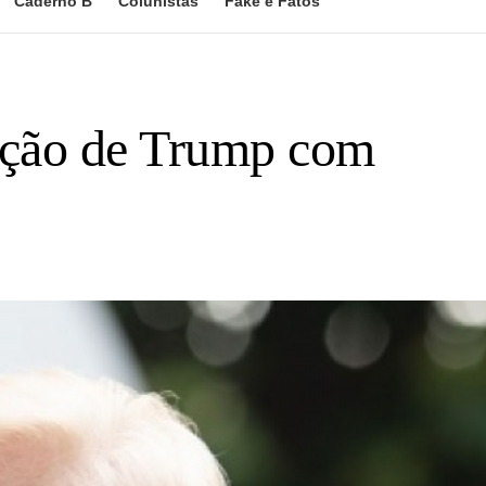
Caderno B
Colunistas
Fake e Fatos
lação de Trump com