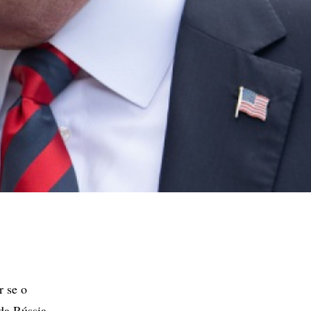
r se o
da Rússia -