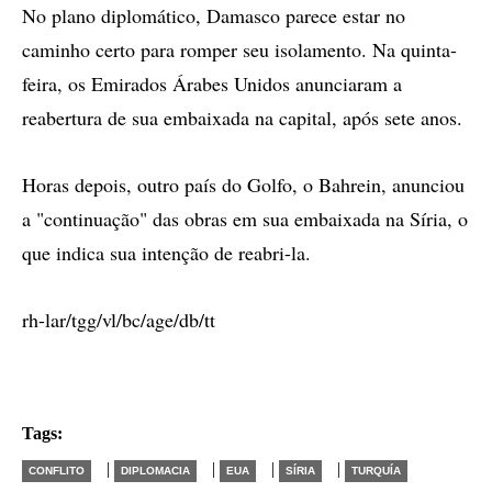
No plano diplomático, Damasco parece estar no
caminho certo para romper seu isolamento. Na quinta-
feira, os Emirados Árabes Unidos anunciaram a
reabertura de sua embaixada na capital, após sete anos.
Horas depois, outro país do Golfo, o Bahrein, anunciou
a "continuação" das obras em sua embaixada na Síria, o
que indica sua intenção de reabri-la.
rh-lar/tgg/vl/bc/age/db/tt
Tags:
|
|
|
|
CONFLITO
DIPLOMACIA
EUA
SÍRIA
TURQUÍA