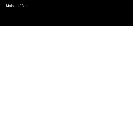
Mais do JB
Esportes
Saúde
Ciência e Tecnologia
Caderno B
Colunistas
Economia
Empresas e Negócios