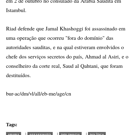
em 2 de outubro no consulado da Arábia Saudita em
Istambul.
Riad defende que Jamal Khashoggi foi assassinado em
uma operação que ocorreu "fora do domínio" das
autoridades sauditas, e na qual estiveram envolvidos o
chefe dos serviços secretos do país, Ahmad al Asiri, e o
conselheiro da corte real, Saud al Qahtani, que foram
destituídos.
bur-ac/dm/vl/all/eb-me/age/cn
Tags:
|
|
|
ARABIA
ASSASSINATO
DIPLOMACIA
POLÍTICA