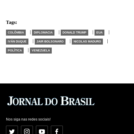
Tags:
|
|
|
|
COLÔMBIA
DIPLOMACIA
DONALD TRUMP
EUA
|
|
|
IVÁN DUQUE
JAIR BOLSONARO
NICOLAS MADURO
|
POLÍTICA
VENEZUELA
Nos siga nas redes sociais!
Twitter
Instagram
YouTube
Facebook