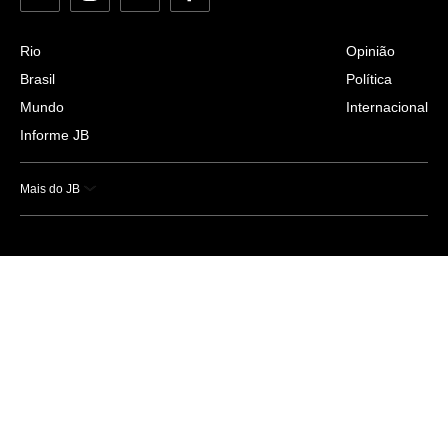
Rio
Opinião
Brasil
Política
Mundo
Internacional
Informe JB
Mais do JB
Esportes
Saúde
Ciência e Tecnologia
Caderno B
Colunistas
Economia
Empresas e Negócios