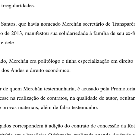
irregularidades.
 Santos, que havia nomeado Merchán secretário de Transparên
io de 2013, manifestou sua solidariedade à família de seu ex-f
e dele.
o, Merchán era politólogo e tinha especialização em direito 
 dos Andes e direito econômico.
r de quem Merchán testemunharia, é acusado pela Promotoria 
resse na realização de contratos, na qualidade de autor, oculta
e provas materiais, além de falso testemunho.
igados correspondem à adição do contrato de concessão da Rot
ritário era a brasileira Odebrecht, realizada quando Andrade e