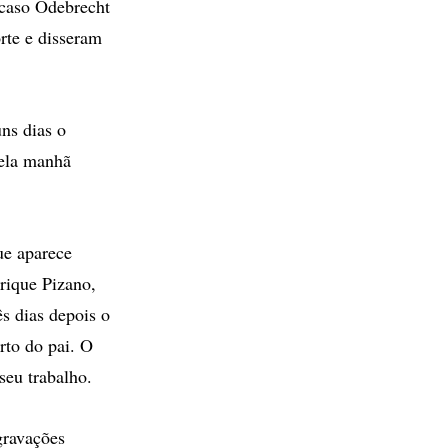
caso Odebrecht
rte e disseram
ns dias o
pela manhã
ue aparece
rique Pizano,
ês dias depois o
rto do pai. O
seu trabalho.
gravações