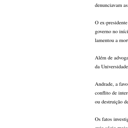
denunciavam as 
O ex-presidente
governo no iníc
lamentou a mort
Além de advogad
da Universidade
Andrade, a favo
conflito de inte
ou destruição d
Os fatos invest
cujo sócio majo