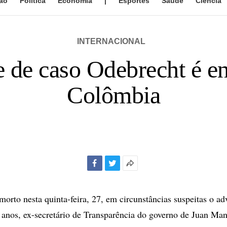
ão
Política
Economia
|
Esportes
Saúde
Ciência
INTERNACIONAL
 de caso Odebrecht é en
Colômbia
Facebook
Twitter
Mais
opções
de
morto nesta quinta-feira, 27, em circunstâncias suspeitas o a
compartilhamento
anos, ex-secretário de Transparência do governo de Juan Man