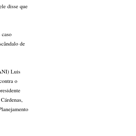
ele disse que
 caso
escândalo de
ANI) Luis
contra o
residente
 Cárdenas,
 Planejamento