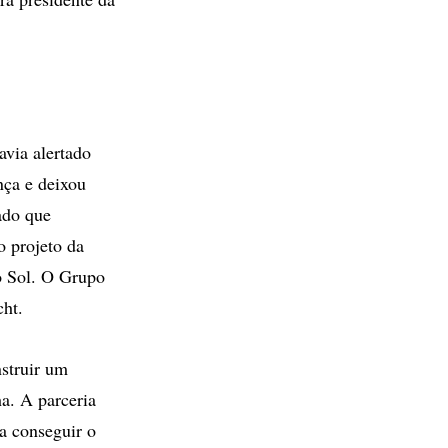
avia alertado
nça e deixou
ado que
o projeto da
do Sol. O Grupo
cht.
nstruir um
a. A parceria
ra conseguir o