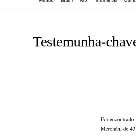
Mundo
Brasil
Rio
Informe JB
Opini
Testemunha-chave
Foi encontrado 
Merchán, de 43 