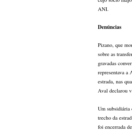
ANI.
Denúncias
Pizano, que mor
sobre as transfe
gravadas conver
representava a 
estrada, nas qu
Aval declarou v
Um subsidiária 
trecho da estra
foi encerrada d