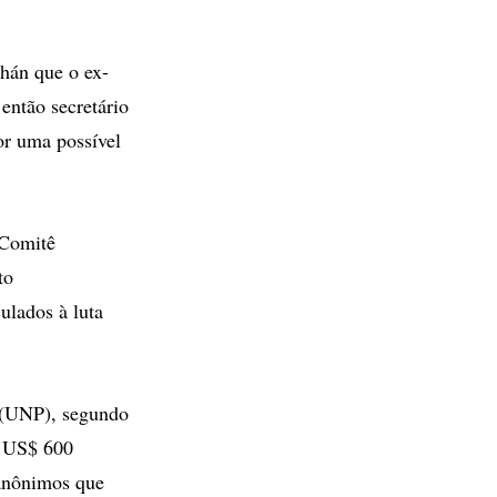
hán que o ex-
 então secretário
or uma possível
 Comitê
to
ulados à luta
 (UNP), segundo
s US$ 600
 anônimos que