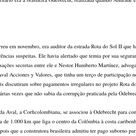
reu em novembro, era auditor da estrada Rota do Sol II que h
rências suspeitas. Ele havia alertado que temia por sua segura
sações secretas entre ele e Nestor Humberto Martínez, advog
Aval Acciones y Valores, que tinha um terço de participação n
ais discutiram sobre pagamentos irregulares no projeto Rota 
árias vezes que não sabia da corrupção praticada pela Odebre
da Aval, a Corficolombiana, se associou à Odebrecht para co
da de 1.000 km que liga o centro da Colômbia à costa caribenh
epois que a construtora brasileira admitiu ter pago suborno pa