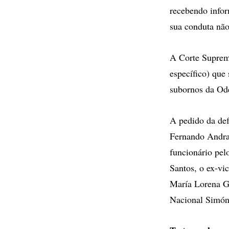
recebendo infor
sua conduta não
A Corte Suprem
específico) que
subornos da Od
A pedido da def
Fernando Andra
funcionário pel
Santos, o ex-vi
María Lorena Gu
Nacional Simón