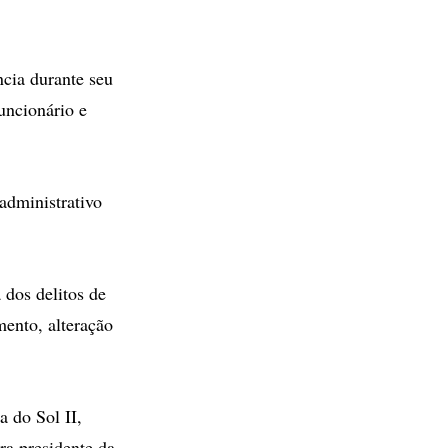
cia durante seu
uncionário e
administrativo
dos delitos de
mento, alteração
a do Sol II,
ra presidente da