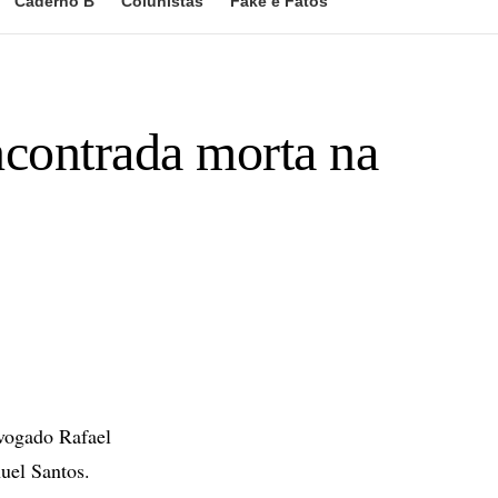
Caderno B
Colunistas
Fake e Fatos
contrada morta na
dvogado Rafael
uel Santos.