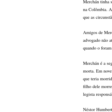
Merchán tinha 
na Colômbia. As
que as circunstâ
Amigos de Merc
advogado não at
quando o foram
Merchán é a se
morta. Em novem
que teria morri
filho dele morr
legista respons
Néstor Humbert