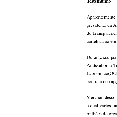
Testemunho
Aparentemente, 
presidente da AN
de Transparênci
cartelização em
Durante seu per
Antissuborno T
Econômico(OCDE)
contra a corrup
Merchán descob
a qual vários f
milhões do orç