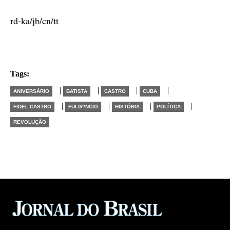
rd-ka/jb/cn/tt
Tags:
|
|
|
|
ANIVERSÁRIO
BATISTA
CASTRO
CUBA
|
|
|
|
FIDEL CASTRO
FULG?NCIO
HISTÓRIA
POLÍTICA
REVOLUÇÃO