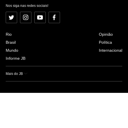
Nos siga nas redes sociais!
Twitter
Instagram
YouTube
Facebook
Rio
Opinião
Brasil
Política
Mundo
Internacional
Informe JB
Mais do JB
Esportes
Saúde
Ciência e Tecnologia
Caderno B
Colunistas
Economia