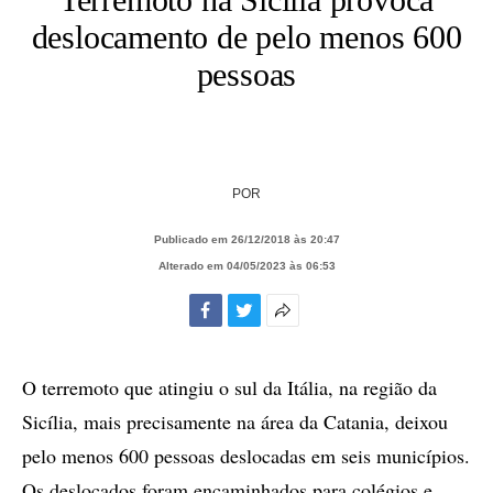
deslocamento de pelo menos 600
pessoas
POR
Publicado em 26/12/2018 às 20:47
Alterado em 04/05/2023 às 06:53
Facebook
Twitter
Mais
opções
de
O terremoto que atingiu o sul da Itália, na região da
compartilhamento
Sicília, mais precisamente na área da Catania, deixou
pelo menos 600 pessoas deslocadas em seis municípios.
Os deslocados foram encaminhados para colégios e