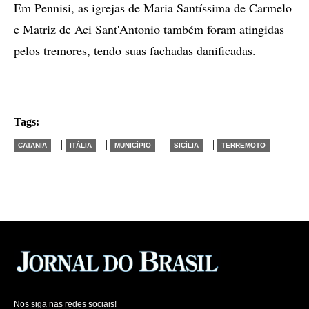
Em Pennisi, as igrejas de Maria Santíssima de Carmelo
e Matriz de Aci Sant'Antonio também foram atingidas
pelos tremores, tendo suas fachadas danificadas.
Tags:
|
|
|
|
CATANIA
ITÁLIA
MUNICÍPIO
SICÍLIA
TERREMOTO
Nos siga nas redes sociais!