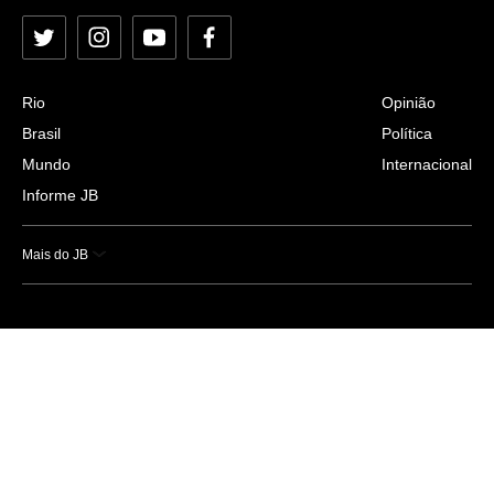
Twitter
Instagram
YouTube
Facebook
Rio
Opinião
Brasil
Política
Mundo
Internacional
Informe JB
Mais do JB
Esportes
Saúde
Ciência e Tecnologia
Caderno B
Colunistas
Economia
Empresas e Negócios