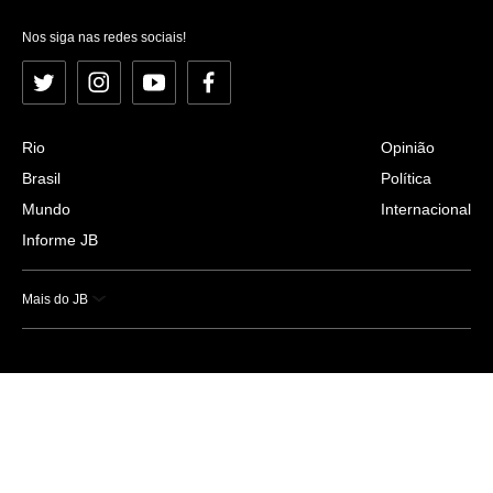
Nos siga nas redes sociais!
Twitter
Instagram
YouTube
Facebook
Rio
Opinião
Brasil
Política
Mundo
Internacional
Informe JB
Mais do JB
Esportes
Saúde
Ciência e Tecnologia
Caderno B
Colunistas
Economia