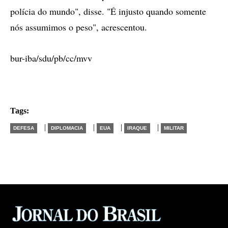
polícia do mundo", disse. "É injusto quando somente
nós assumimos o peso", acrescentou.
bur-iba/sdu/pb/cc/mvv
Tags:
|
|
|
|
DEFESA
DIPLOMACIA
EUA
IRAQUE
MILITAR