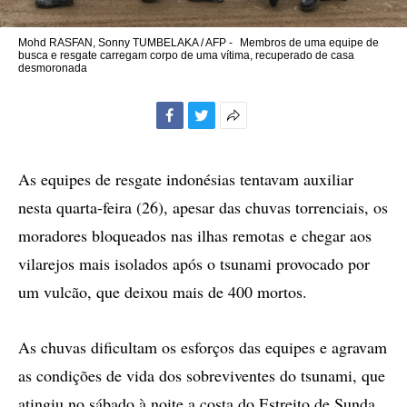
Mohd RASFAN, Sonny TUMBELAKA / AFP -
Membros de uma equipe de
busca e resgate carregam corpo de uma vítima, recuperado de casa
desmoronada
Facebook
Twitter
Mais
opções
de
As equipes de resgate indonésias tentavam auxiliar
compartilhamento
nesta quarta-feira (26), apesar das chuvas torrenciais, os
moradores bloqueados nas ilhas remotas e chegar aos
vilarejos mais isolados após o tsunami provocado por
um vulcão, que deixou mais de 400 mortos.
As chuvas dificultam os esforços das equipes e agravam
as condições de vida dos sobreviventes do tsunami, que
atingiu no sábado à noite a costa do Estreito de Sunda.