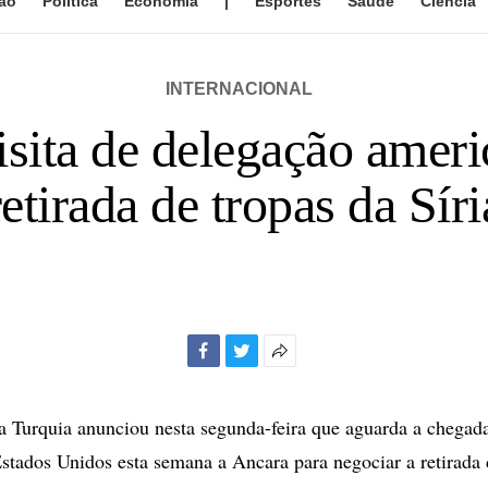
ão
Política
Economia
|
Esportes
Saúde
Ciência
INTERNACIONAL
isita de delegação ameri
retirada de tropas da Síri
Facebook
Twitter
Mais
opções
de
a Turquia anunciou nesta segunda-feira que aguarda a chega
compartilhamento
stados Unidos esta semana a Ancara para negociar a retirada 