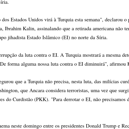
íria.
dos Estados Unidos virá à Turquia esta semana", declarou o 
ca, Ibrahim Kalin, assinalando que a retirada americana não t
upo jihadista Estado Islâmico (EI) no norte da Síria.
errupção da luta contra o EI. A Turquia mostrará a mesma de
 De forma alguma nossa luta contra o EI diminuirá", afirmou 
egurou que a Turquia não precisa, nesta luta, das milícias cu
hington, que Ancara considera terroristas, uma vez que surg
es do Curdistão (PKK). "Para derrotar o EI, não precisamos
nema neste domingo entre os presidentes Donald Trump e Re