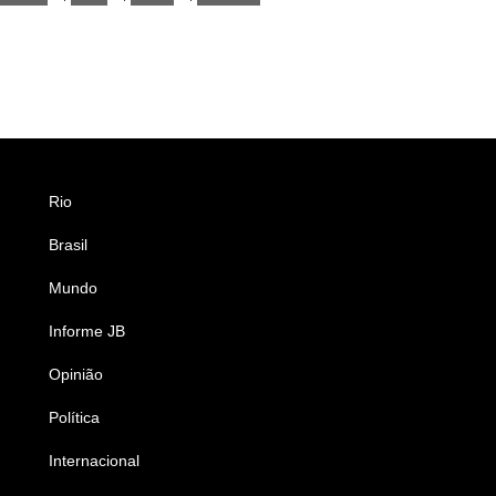
Rio
Esportes
Brasil
Saúde
Mundo
Ciência e Tecnologia
Informe JB
Caderno B
Opinião
Colunistas
Política
Economia
Internacional
Empresas e Negócios