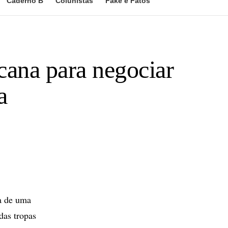
Caderno B
Colunistas
Fake e Fatos
cana para negociar
a
da de uma
das tropas