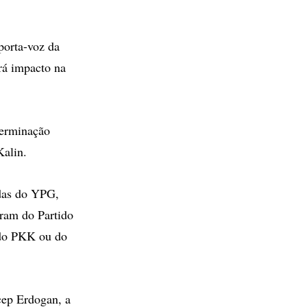
porta-voz da
erá impacto na
terminação
Kalin.
rdas do YPG,
iram do Partido
 do PKK ou do
cep Erdogan, a