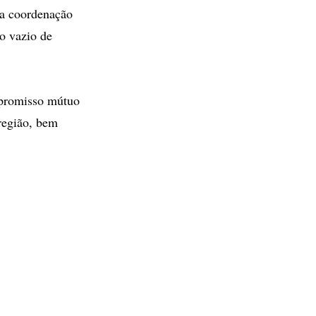
 a coordenação
 o vazio de
mpromisso mútuo
 região, bem