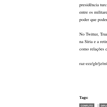
presidência tur
entre os militar
poder que poderi
No Twitter, Tr
na Síria e a re
como relações c
raz-ezz/glr/jz/m
Tags:
|
CONFLITO
DIPL