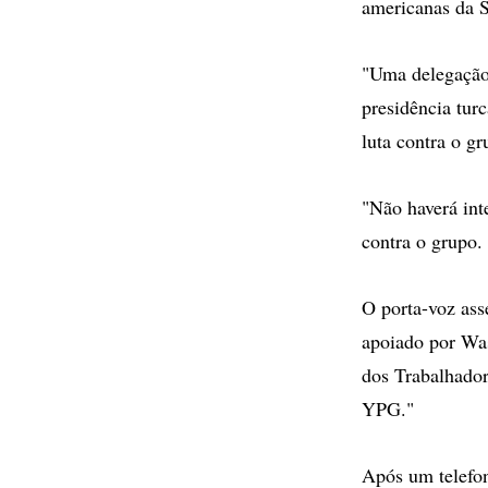
americanas da S
"Uma delegação 
presidência tur
luta contra o gr
"Não haverá int
contra o grupo.
O porta-voz ass
apoiado por Was
dos Trabalhador
YPG."
Após um telefo