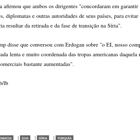
ca afirmou que ambos os dirigentes "concordaram em garantir
es, diplomatas e outras autoridades de seus países, para evitar
a resultar da retirada e da fase de transição na Síria".
ump disse que conversou com Erdogan sobre "o EI, nosso co
tirada lenta e muito coordenada das tropas americanas daquela
omerciais bastante aumentadas".
b/lb
|
|
|
OMACIA
EUA
SÍRIA
TURQUÍA