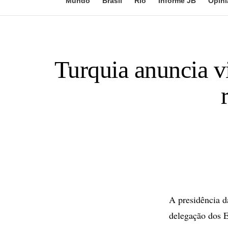
Mundo
Brasil
Rio
Informe JB
Opini
Turquia anuncia v
A presidência d
delegação dos E