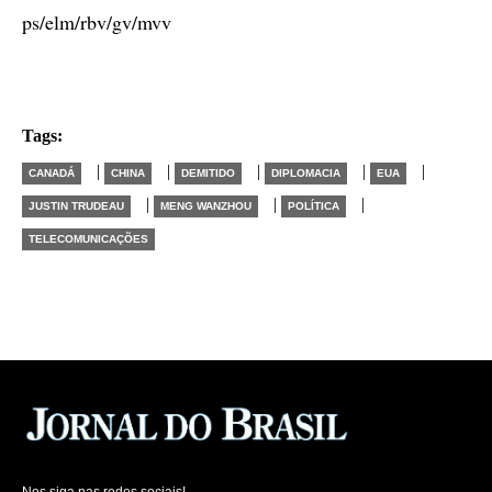
ps/elm/rbv/gv/mvv
Tags:
|
|
|
|
|
CANADÁ
CHINA
DEMITIDO
DIPLOMACIA
EUA
|
|
|
JUSTIN TRUDEAU
MENG WANZHOU
POLÍTICA
TELECOMUNICAÇÕES
Nos siga nas redes sociais!