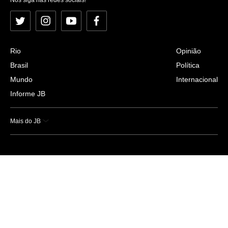
Twitter
Instagram
YouTube
Facebook
Rio
Opinião
Brasil
Política
Mundo
Internacional
Informe JB
Mais do JB
Esportes
Saúde
Ciência e Tecnologia
Caderno B
Colunistas
Economia
Empresas e Negócios