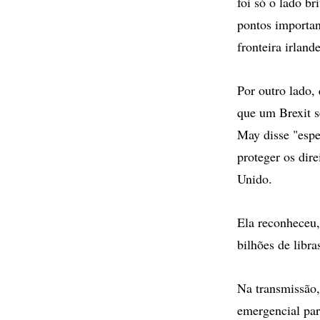
foi só o lado b
pontos importan
fronteira irland
Por outro lado,
que um Brexit s
May disse "espe
proteger os di
Unido.
Ela reconheceu,
bilhões de libr
Na transmissão
emergencial para