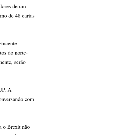
dores de um
imo de 48 cartas
vincente
tos do norte-
mente, serão
DUP. A
conversando com
 o Brexit não