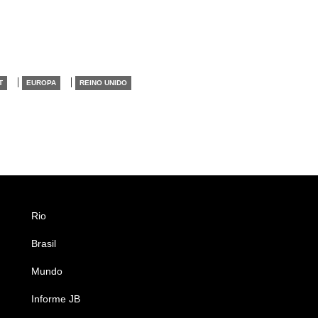
|
|
T
EUROPA
REINO UNIDO
Rio
Esportes
Brasil
Saúde
Mundo
Ciência e Tecnologia
Informe JB
Caderno B