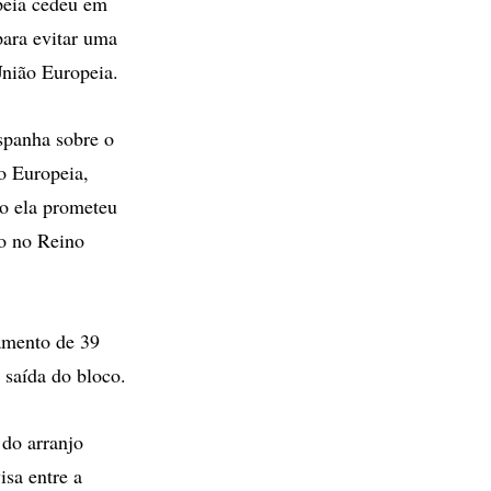
opeia cedeu em
para evitar uma
União Europeia.
spanha sobre o
ão Europeia,
mo ela prometeu
o no Reino
amento de 39
 saída do bloco.
do arranjo
isa entre a