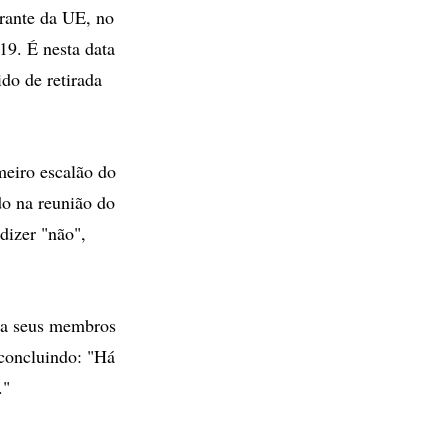
grante da UE, no
19. É nesta data
do de retirada
meiro escalão do
do na reunião do
dizer "não",
á a seus membros
 concluindo: "Há
."