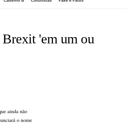
Caderno B
Colunistas
Fake e Fatos
 Brexit 'em um ou
que ainda não
anunciará o nome