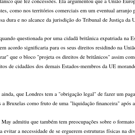
ritânico que fez concessões. Ela argumentou que a União Eur
tes, como nos territórios comerciais em um eventual arranjo 
esa dura e no alcance da jurisdição do Tribunal de Justiça da 
 quando questionada por uma cidadã britânica expatriada na E
em acordo significaria para os seus direitos residindo na Uni
rar" que o bloco "projeta os direitos de britânicos" assim co
reitos de cidadãos dos demais Estados-membros da UE morand
 ainda, que Londres tem a "obrigação legal" de fazer um pag
as a Bruxelas como fruto de uma "liquidação financeira" após a
, May admitiu que também tem preocupações sobre o formato 
 evitar a necessidade de se erguerem estruturas físicas na div