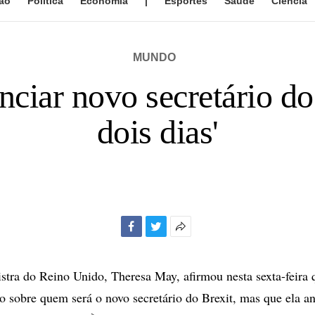
ão
Política
Economia
|
Esportes
Saúde
Ciência
MUNDO
ciar novo secretário do
dois dias'
Facebook
Twitter
Mais
opções
de
stra do Reino Unido, Theresa May, afirmou nesta sexta-feira 
compartilhamento
o sobre quem será o novo secretário do Brexit, mas que ela 