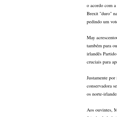
o acordo com a
Brexit "duro" n
pedindo um voto
May acrescento
também para out
irlandês Partid
cruciais para a
Justamente por 
conservadora s
os norte-irlande
Aos ouvintes, M