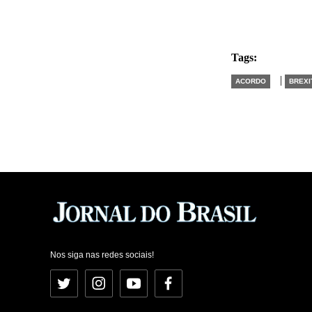
Tags:
|
ACORDO
BREXI
Nos siga nas redes sociais!
Twitter
Instagram
YouTube
Facebook