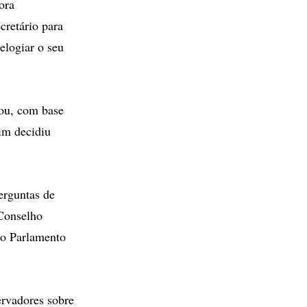
ora
cretário para
elogiar o seu
iou, com base
im decidiu
erguntas de
 Conselho
do Parlamento
ervadores sobre