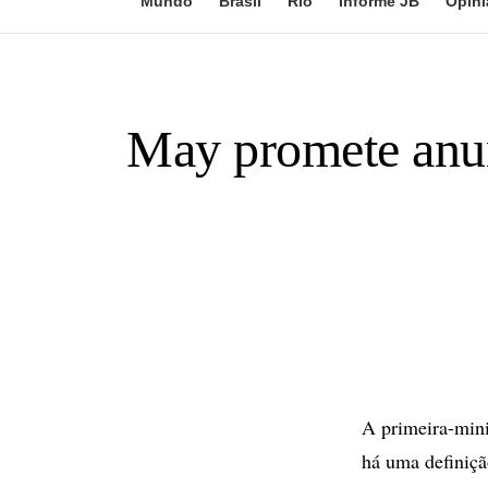
Mundo
Brasil
Rio
Informe JB
Opini
May promete anun
A primeira-mini
há uma definiçã