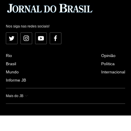
Nos siga nas redes sociais!
Twitter
Instagram
YouTube
Facebook
Rio
Opinião
Brasil
Política
Mundo
Internacional
Informe JB
Mais do JB
Esportes
Saúde
Ciência e Tecnologia
Caderno B