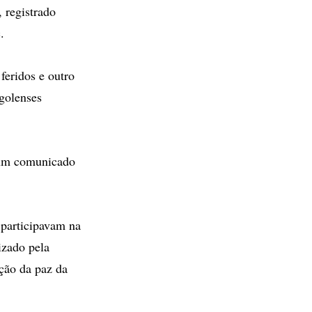
 registrado
.
feridos e outro
ngolenses
 um comunicado
 participavam na
izado pela
nção da paz da