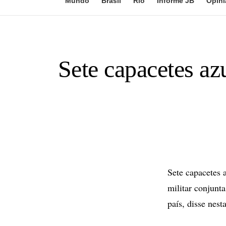
Mundo
Brasil
Rio
Informe JB
Opini
Sete capacetes a
Sete capacetes 
militar conjunt
país, disse nes