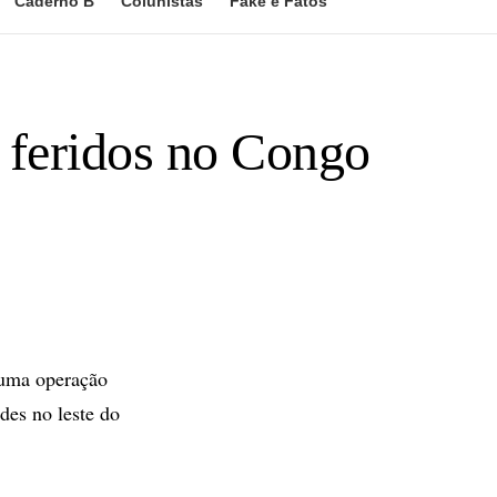
Caderno B
Colunistas
Fake e Fatos
 feridos no Congo
e uma operação
des no leste do