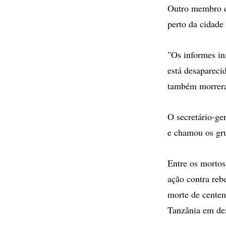
Outro membro da
perto da cidade
"Os informes in
está desapareci
também morreram
O secretário-g
e chamou os gr
Entre os mortos
ação contra reb
morte de centen
Tanzânia em de