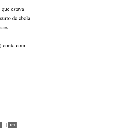
 que estava
surto de ebola
sse.
) conta com
|
U
UTI