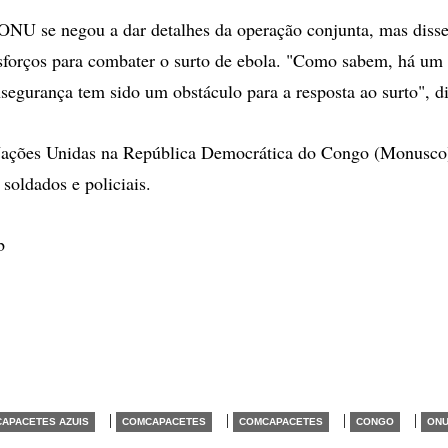
ONU se negou a dar detalhes da operação conjunta, mas disse
sforços para combater o surto de ebola. "Como sabem, há um 
nsegurança tem sido um obstáculo para a resposta ao surto", di
ações Unidas na República Democrática do Congo (Monusco
soldados e policiais.
b
|
|
|
|
CAPACETES AZUIS
COMCAPACETES
COMCAPACETES
CONGO
ON