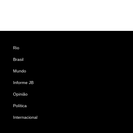
Rio
Esportes
Brasil
Saúde
Mundo
Ciência e Tecnologia
Informe JB
Caderno B
Opinião
Colunistas
Política
Economia
Internacional
Empresas e Negócios