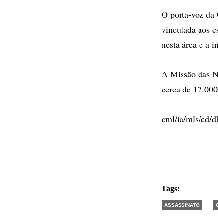
O porta-voz da 
vinculada aos e
nesta área e a i
A Missão das N
cerca de 17.000 
cml/ia/mls/cd/d
Tags:
|
ASSASSINATO