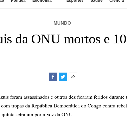
ão
Política
Economia
|
Esportes
Saúde
Ciência
MUNDO
zuis da ONU mortos e 10
Facebook
Twitter
Mais
opções
de
azuis foram assassinados e outros dez ficaram feridos durant
compartilhamento
a com tropas da República Democrática do Congo contra rebel
ta quinta-feira um porta-voz da ONU.