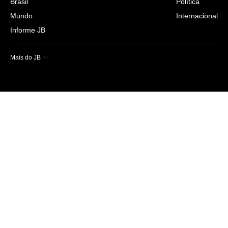
Brasil
Política
Mundo
Internacional
Informe JB
Mais do JB
Esportes
Saúde
Ciência e Tecnologia
Caderno B
Colunistas
Economia
Empresas e Negócios