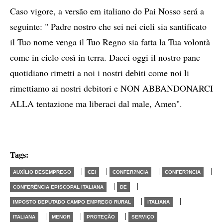
Caso vigore, a versão em italiano do Pai Nosso será a
seguinte: " Padre nostro che sei nei cieli sia santificato
il Tuo nome venga il Tuo Regno sia fatta la Tua volontà
come in cielo così in terra. Dacci oggi il nostro pane
quotidiano rimetti a noi i nostri debiti come noi li
rimettiamo ai nostri debitori e NON ABBANDONARCI
ALLA tentazione ma liberaci dal male, Amen".
Tags:
|
|
|
|
AUXÍLIO DESEMPREGO
CEI
CONFER?NCIA
CONFER?NCIA
|
|
CONFERÊNCIA EPISCOPAL ITALIANA
DE
|
|
IMPOSTO DEPUTADO CAMPO EMPREGO RURAL
ITALIANA
|
|
|
ITALIANA
MENOR
PROTEÇÃO
SERVIÇO