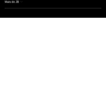
Mais do JB
Esportes
Saúde
Ciência e Tecnologia
Caderno B
Colunistas
Economia
Empresas e Negócios