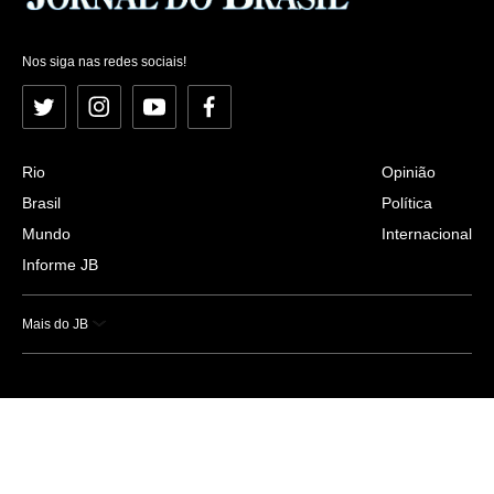
Nos siga nas redes sociais!
Twitter
Instagram
YouTube
Facebook
Rio
Opinião
Brasil
Política
Mundo
Internacional
Informe JB
Mais do JB
Esportes
Saúde
Ciência e Tecnologia
Caderno B
Colunistas