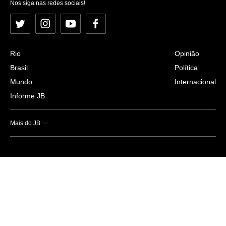
Nos siga nas redes sociais!
Twitter
Instagram
YouTube
Facebook
Rio
Opinião
Brasil
Política
Mundo
Internacional
Informe JB
Mais do JB
Esportes
Saúde
Ciência e Tecnologia
Caderno B
Colunistas
Economia
Empresas e Negócios