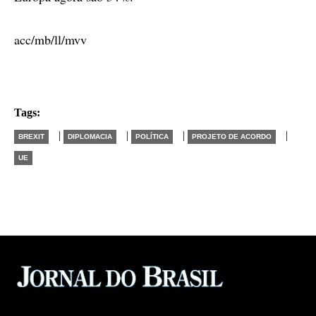
acc/mb/ll/mvv
Tags:
|
|
|
|
BREXIT
DIPLOMACIA
POLÍTICA
PROJETO DE ACORDO
UE