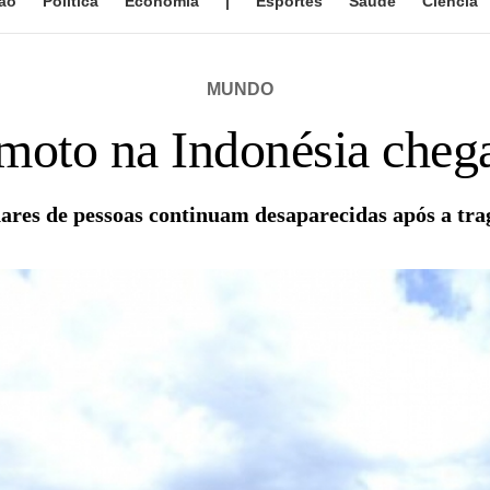
ão
Política
Economia
|
Esportes
Saúde
Ciência
MUNDO
moto na Indonésia cheg
ares de pessoas continuam desaparecidas após a tra