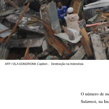
AFP / OLA GONDRONK Caption -
Destruição na Indonésia
O número de mor
Sulawesi, na In