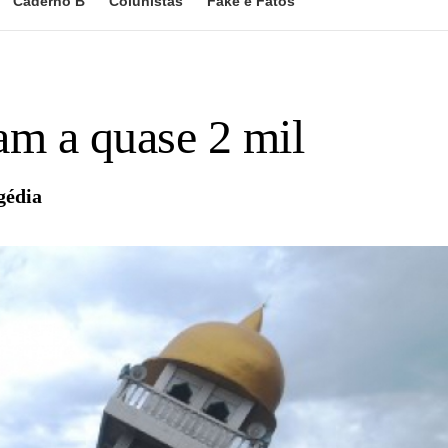
Caderno B
Colunistas
Fake e Fatos
am a quase 2 mil
gédia