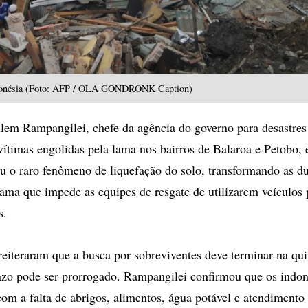
ndonésia (Foto: AFP / OLA GONDRONK Caption)
em Rampangilei, chefe da agência do governo para desastres 
 vítimas engolidas pela lama nos bairros de Balaroa e Petobo,
u o raro fenômeno de liquefação do solo, transformando as du
ma que impede as equipes de resgate de utilizarem veículos 
s.
reiteraram que a busca por sobreviventes deve terminar na quin
azo pode ser prorrogado. Rampangilei confirmou que os indon
com a falta de abrigos, alimentos, água potável e atendiment