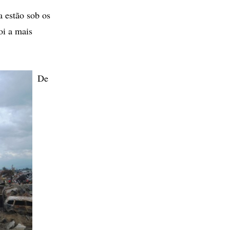
a estão sob os
oi a mais
De