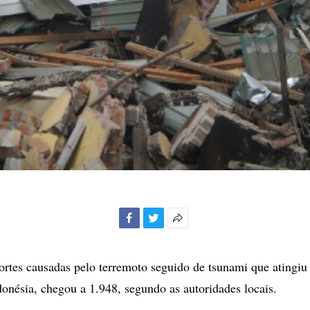
Facebook
Twitter
Mais
opções
de
tes causadas pelo terremoto seguido de tsunami que atingiu 
compartilhamento
donésia, chegou a 1.948, segundo as autoridades locais.