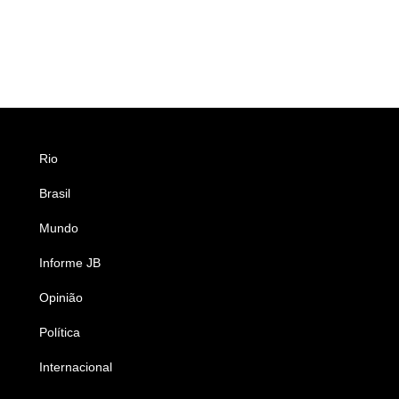
Rio
Esportes
Brasil
Saúde
Mundo
Ciência e Tecnologia
Informe JB
Caderno B
Opinião
Colunistas
Política
Economia
Internacional
Empresas e Negócios