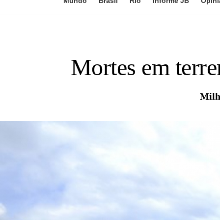
Mundo
Brasil
Rio
Informe JB
Opini
Mortes em terre
Milh