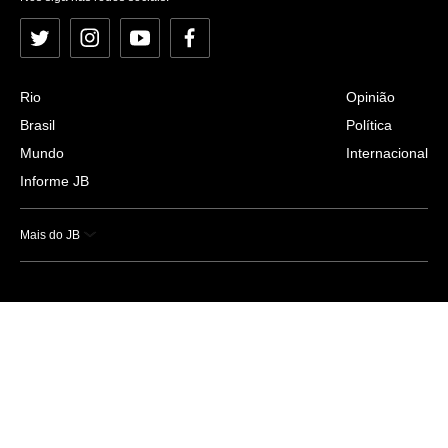
Twitter
Instagram
YouTube
Facebook
Rio
Opinião
Brasil
Política
Mundo
Internacional
Informe JB
Mais do JB
Esportes
Saúde
Ciência e Tecnologia
Caderno B
Colunistas
Economia
Empresas e Negócios