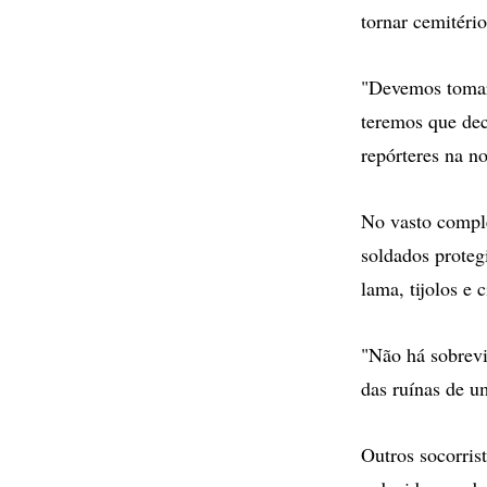
tornar cemitério
"Devemos tomar 
teremos que deci
repórteres na no
No vasto comple
soldados prote
lama, tijolos e 
"Não há sobrevi
das ruínas de u
Outros socorris