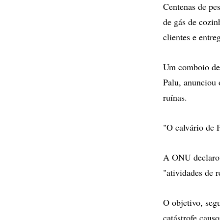
Centenas de pe
de gás de cozin
clientes e entr
Um comboio de 5
Palu, anunciou 
ruínas.
"O calvário de P
A ONU declarou 
"atividades de 
O objetivo, seg
catástrofe caus