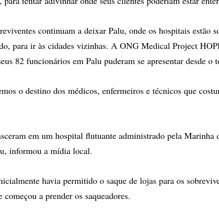
 para tentar adivinhar onde seus clientes poderiam estar ente
reviventes continuam a deixar Palu, onde os hospitais estão 
do, para ir às cidades vizinhas. A ONG Medical Project HOP
seus 82 funcionários em Palu puderam se apresentar desde o t
mos o destino dos médicos, enfermeiros e técnicos que cost
sceram em um hospital flutuante administrado pela Marinha 
u, informou a mídia local.
inicialmente havia permitido o saque de lojas para os sobreviv
o e começou a prender os saqueadores.