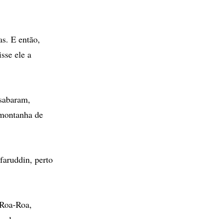
s. E então,
sse ele a
esabaram,
 montanha de
faruddin, perto
 Roa-Roa,