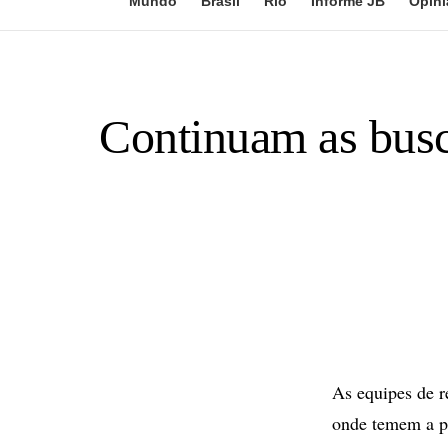
Mundo
Brasil
Rio
Informe JB
Opini
Continuam as busc
As equipes de r
onde temem a pr