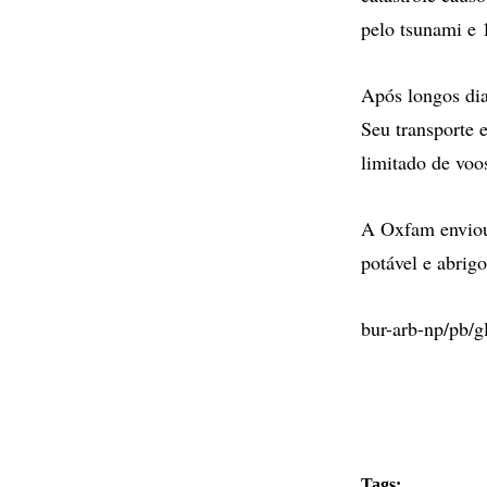
pelo tsunami e 
Após longos dia
Seu transporte 
limitado de voo
A Oxfam enviou 
potável e abrig
bur-arb-np/pb/g
Tags: