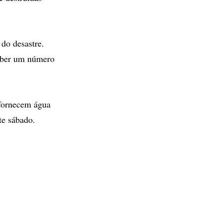
do desastre.
ceber um número
 fornecem água
te sábado.