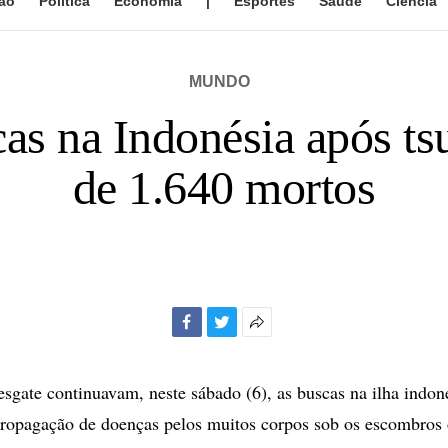
ão
Política
Economia
|
Esportes
Saúde
Ciência
MUNDO
as na Indonésia após ts
de 1.640 mortos
Facebook
Twitter
Mais
opções
de
esgate continuavam, neste sábado (6), as buscas na ilha indon
compartilhamento
opagação de doenças pelos muitos corpos sob os escombros o