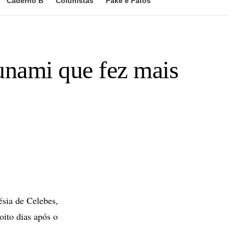
Caderno B
Colunistas
Fake e Fatos
unami que fez mais
ésia de Celebes,
ito dias após o