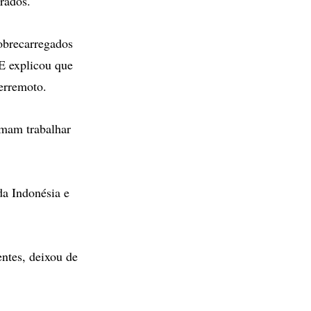
rrados.
sobrecarregados
E explicou que
erremoto.
umam trabalhar
da Indonésia e
entes, deixou de