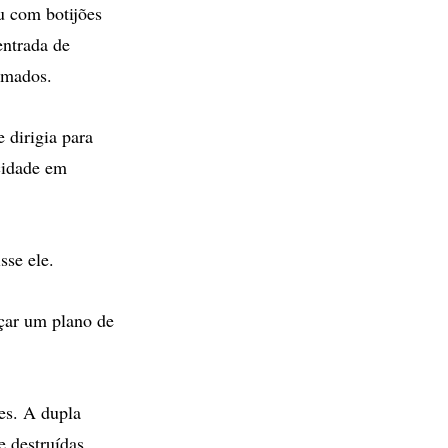
u com botijões
entrada de
armados.
 dirigia para
cidade em
sse ele.
çar um plano de
es. A dupla
e destruídas