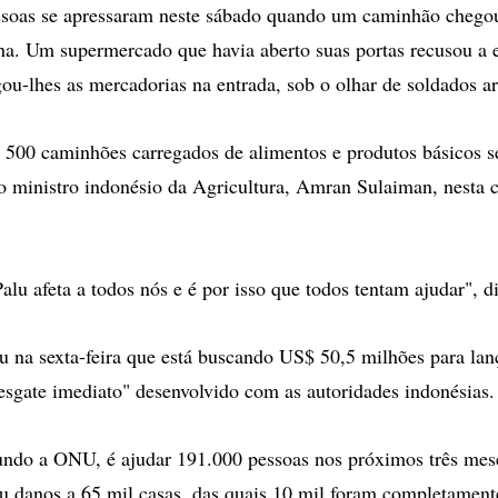
ssoas se apressaram neste sábado quando um caminhão chego
ha. Um supermercado que havia aberto suas portas recusou a 
egou-lhes as mercadorias na entrada, sob o olhar de soldados 
00 caminhões carregados de alimentos e produtos básicos se
o ministro indonésio da Agricultura, Amran Sulaiman, nesta 
alu afeta a todos nós e é por isso que todos tentam ajudar", di
na sexta-feira que está buscando US$ 50,5 milhões para lan
resgate imediato" desenvolvido com as autoridades indonésias.
undo a ONU, é ajudar 191.000 pessoas nos próximos três mes
ou danos a 65 mil casas, das quais 10 mil foram completament