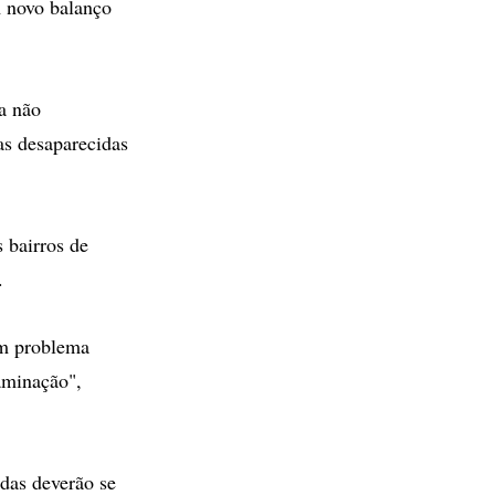
 novo balanço
a não
as desaparecidas
 bairros de
.
um problema
aminação",
adas deverão se