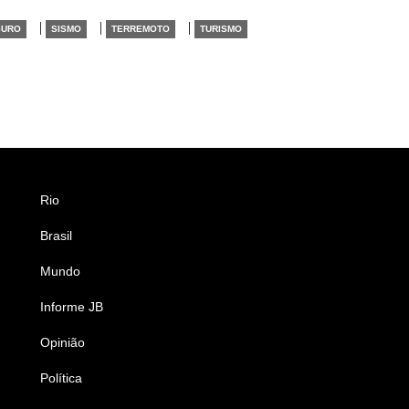
|
|
|
GURO
SISMO
TERREMOTO
TURISMO
Rio
Esportes
Brasil
Saúde
Mundo
Ciência e Tecnologia
Informe JB
Caderno B
Opinião
Colunistas
Política
Economia