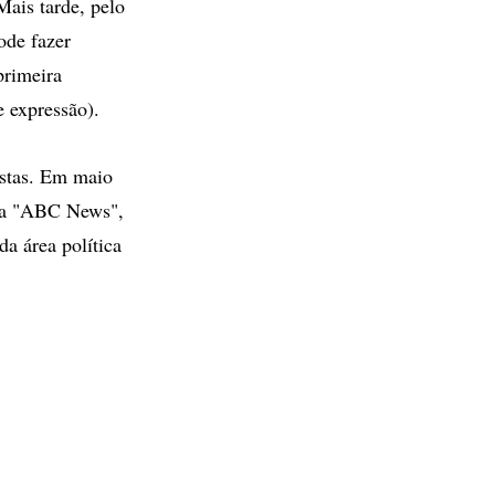
Mais tarde, pelo
ode fazer
primeira
e expressão).
istas. Em maio
 da "ABC News",
da área política