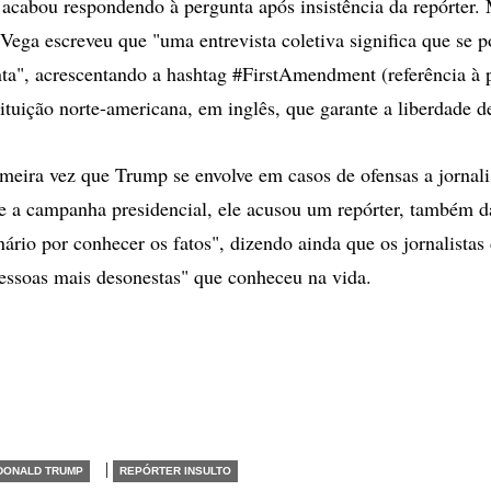
s acabou respondendo à pergunta após insistência da repórter. 
 Vega escreveu que "uma entrevista coletiva significa que se p
ta", acrescentando a hashtag #FirstAmendment (referência à 
tuição norte-americana, em inglês, que garante a liberdade d
imeira vez que Trump se envolve em casos de ofensas a jornal
te a campanha presidencial, ele acusou um repórter, também
ário por conhecer os fatos", dizendo ainda que os jornalistas 
pessoas mais desonestas" que conheceu na vida.
|
DONALD TRUMP
REPÓRTER INSULTO