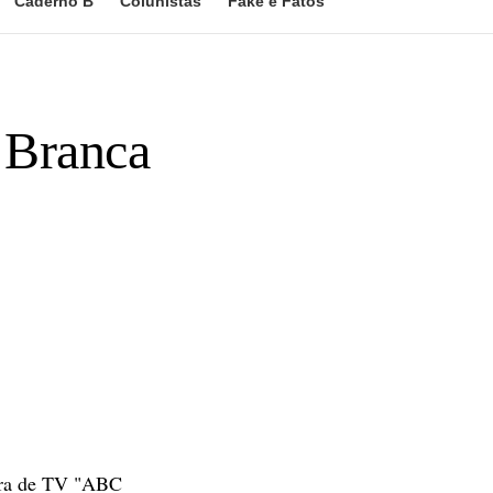
Caderno B
Colunistas
Fake e Fatos
 Branca
sora de TV "ABC