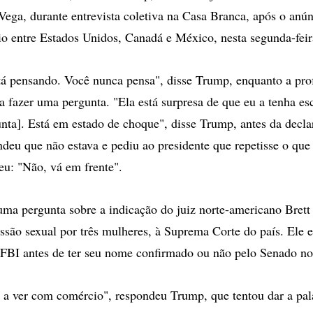
Vega, durante entrevista coletiva na Casa Branca, após o anú
io entre Estados Unidos, Canadá e México, nesta segunda-feir
tá pensando. Você nunca pensa", disse Trump, enquanto a prof
a fazer uma pergunta. "Ela está surpresa de que eu a tenha es
nta]. Está em estado de choque", disse Trump, antes da decla
ndeu que não estava e pediu ao presidente que repetisse o que 
eu: "Não, vá em frente".
uma pergunta sobre a indicação do juiz norte-americano Bret
ssão sexual por três mulheres, à Suprema Corte do país. Ele e
 FBI antes de ter seu nome confirmado ou não pelo Senado no
 a ver com comércio", respondeu Trump, que tentou dar a pal