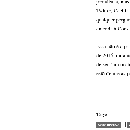
jornalistas, ma
Twitter, Cecilia
qualquer pergun
emenda à Consti
Essa não é a pr
de 2016, duran
de ser "um ordin
estão"entre as 
Tags:
|
CASA BRANCA