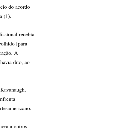
ncio do acordo
a (1).
issional recebia
colhido [para
ração. A
havia dito, ao
t Kavanaugh,
nfrenta
rte-americano.
avra a outros