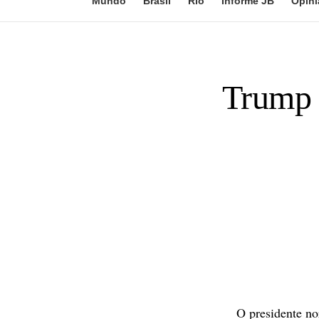
Mundo
Brasil
Rio
Informe JB
Opini
Trump 
O presidente no