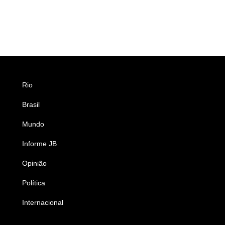
Rio
Esportes
Brasil
Saúde
Mundo
Ciência e Tecnologia
Informe JB
Caderno B
Opinião
Colunistas
Política
Economia
Internacional
Empresas e Negócios