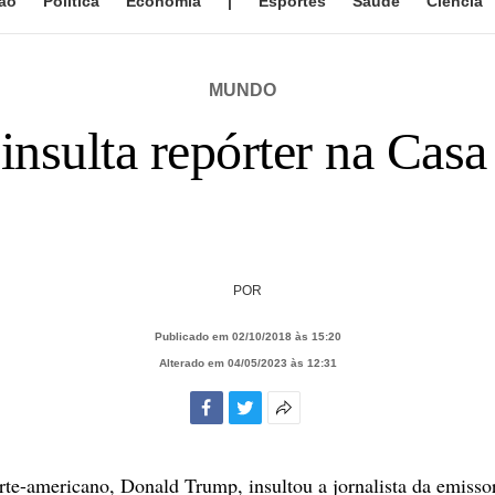
ão
Política
Economia
|
Esportes
Saúde
Ciência
MUNDO
insulta repórter na Casa
POR
Publicado em 02/10/2018 às 15:20
Alterado em 04/05/2023 às 12:31
Facebook
Twitter
Mais
opções
de
rte-americano, Donald Trump, insultou a jornalista da emis
compartilhamento