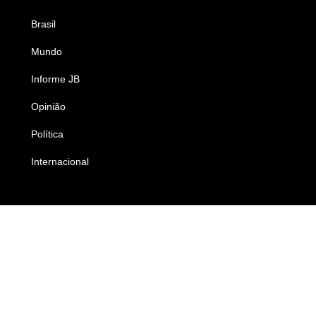
Brasil
Saúde
Mundo
Ciência e Tecnologia
Informe JB
Caderno B
Opinião
Colunistas
Política
Economia
Internacional
Empresas e Negócios