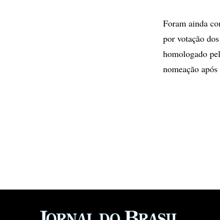
Foram ainda com
por votação dos 
homologado pel
nomeação após p