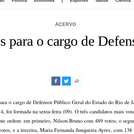
ão
Política
Economia
|
Esportes
Saúde
Ciência
ACERVO
 para o cargo de Defen
Facebook
Twitter
Mais
opções
de
e para o cargo de Defensor Público Geral do Estado do Rio de J
compartilhamento
4, foi formada na sexta-feira (09). O três candidatos mais vo
inte ordem: em primeiro, Nilson Bruno com 489 votos; o seg
otos, e a terceira, Maria Fernanda Junqueira Ayres, com 136 