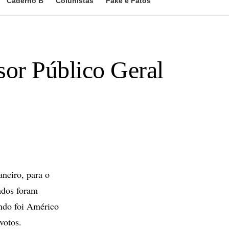
Caderno B
Colunistas
Fake e Fatos
sor Público Geral
aneiro, para o
tados foram
undo foi Américo
votos.