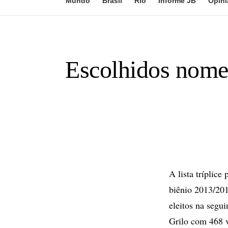
Mundo
Brasil
Rio
Informe JB
Opini
Escolhidos nomes
A lista tríplic
biênio 2013/201
eleitos na segu
Grilo com 468 v