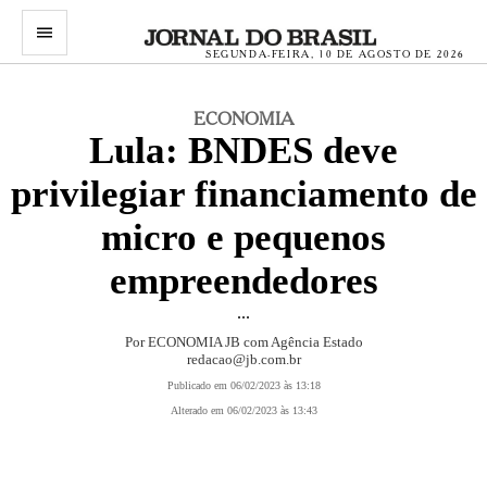
menu
SEGUNDA-FEIRA, 10 DE AGOSTO DE 2026
ECONOMIA
Lula: BNDES deve
privilegiar financiamento de
micro e pequenos
empreendedores
...
Por ECONOMIA JB com Agência Estado
redacao@jb.com.br
Publicado em 06/02/2023 às 13:18
Alterado em 06/02/2023 às 13:43