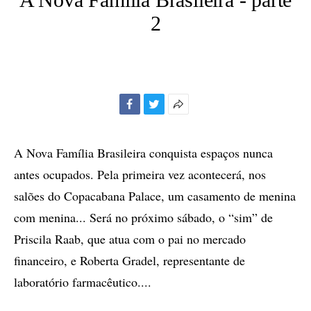
2
Facebook
Twitter
Mais
opções
de
A Nova Família Brasileira conquista espaços nunca
compartilhamento
antes ocupados. Pela primeira vez acontecerá, nos
salões do Copacabana Palace, um casamento de menina
com menina... Será no próximo sábado, o “sim” de
Priscila Raab, que atua com o pai no mercado
financeiro, e Roberta Gradel, representante de
laboratório farmacêutico....