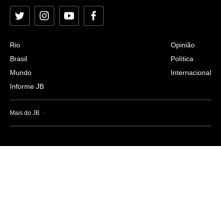
Twitter
Instagram
YouTube
Facebook
Rio
Opinião
Brasil
Política
Mundo
Internacional
Informe JB
Mais do JB
Esportes
Saúde
Ciência e Tecnologia
Caderno B
Colunistas
Economia
Empresas e Negócios