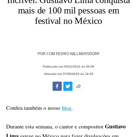
mais de 100 mil pessoas em
festival no México
POR
COM PEDRO WILLMERSDORF
Publicado em 09/11/2012 às 06:09
Alterado em 07/05/2023 às 16:43
Facebook
Twitter
Mais
opções
de
Confira também o nosso
blog
.
compartilhamento
Gusttavo
Durante esta semana, o cantor e compositor
Lima
esteve no México para fazer divulgações em