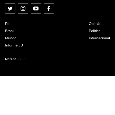
Twitter
Instagram
YouTube
Facebook
Rio
Opinião
Brasil
Política
Mundo
Internacional
Informe JB
Mais do JB
Esportes
Saúde
Ciência e Tecnologia
Caderno B
Colunistas
Economia
Empresas e Negócios