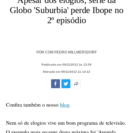
Globo 'Suburbia' perde Ibope no
2º episódio
POR
COM PEDRO WILLMERSDORF
Publicado em 09/11/2012 às 13:39
Alterado em 09/11/2012 às 14:12
Facebook
Twitter
Mais
opções
de
Confira também o nosso
blog
.
compartilhamento
Nem só de elogios vive um bom programa de televisão.
O exemplo mais recente desta máxima foi 'Avenida