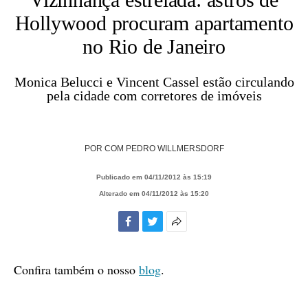
Hollywood procuram apartamento
no Rio de Janeiro
Monica Belucci e Vincent Cassel estão circulando
pela cidade com corretores de imóveis
POR
COM PEDRO WILLMERSDORF
Publicado em 04/11/2012 às 15:19
Alterado em 04/11/2012 às 15:20
Facebook
Twitter
Mais
opções
de
Confira também o nosso
blog
.
compartilhamento