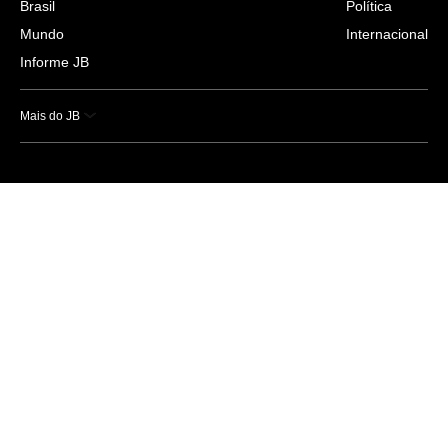
Brasil
Política
Mundo
Internacional
Informe JB
Mais do JB
Esportes
Saúde
Ciência e Tecnologia
Caderno B
Colunistas
Economia
Empresas e Negócios