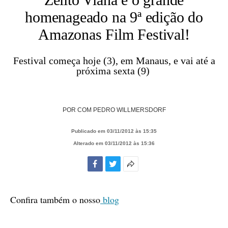
homenageado na 9ª edição do
Amazonas Film Festival!
Festival começa hoje (3), em Manaus, e vai até a
próxima sexta (9)
POR
COM PEDRO WILLMERSDORF
Publicado em 03/11/2012 às 15:35
Alterado em 03/11/2012 às 15:36
Facebook
Twitter
Mais
opções
de
Confira também o nosso
blog
compartilhamento