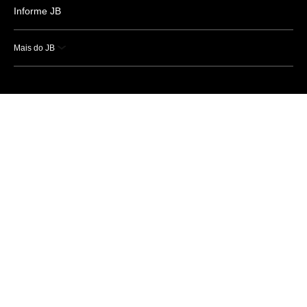
Informe JB
Mais do JB
Esportes
Saúde
Ciência e Tecnologia
Caderno B
Colunistas
Economia
Empresas e Negócios