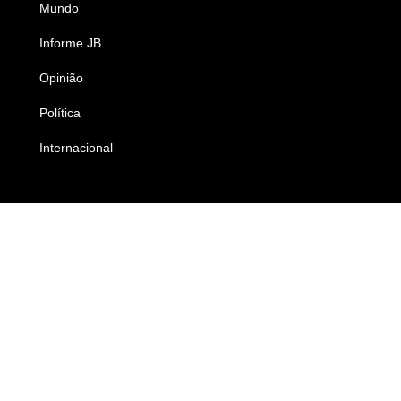
Mundo
Ciência e Tecnologia
Informe JB
Caderno B
Opinião
Colunistas
Política
Economia
Internacional
Empresas e Negócios