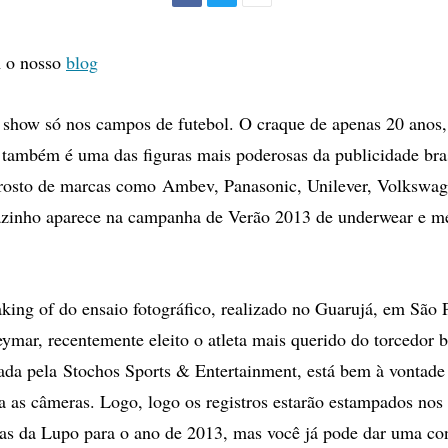
Facebook
Twitter
Mais
opções
de
 o nosso
blog
compartilhamento
show só nos campos de futebol. O craque de apenas 20 anos,
 também é uma das figuras mais poderosas da publicidade bras
o rosto de marcas como Ambev, Panasonic, Unilever, Volkswa
pazinho aparece na campanha de Verão 2013 de underwear e m
king of do ensaio fotográfico, realizado no Guarujá, em São P
ymar, recentemente eleito o atleta mais querido do torcedor b
ada pela Stochos Sports & Entertainment, está bem à vontade
a as câmeras. Logo, logo os registros estarão estampados nos
as da Lupo para o ano de 2013, mas você já pode dar uma con