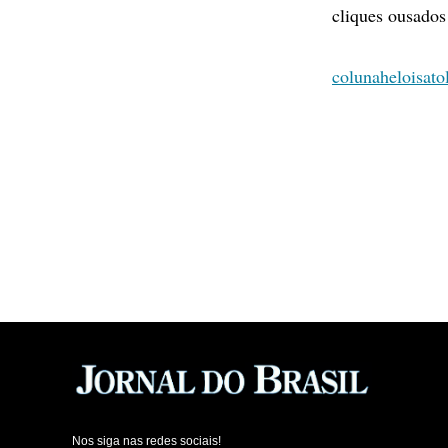
cliques ousados
colunaheloisat
Nos siga nas redes sociais!