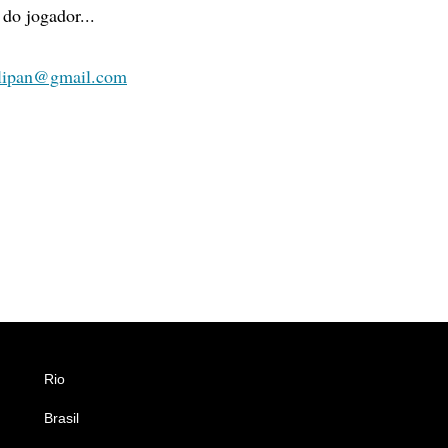
 do jogador...
olipan@gmail.com
Rio
Esportes
Brasil
Saúde