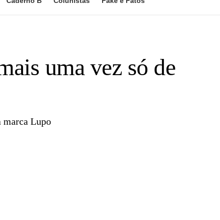
Caderno B
Colunistas
Fake e Fatos
mais uma vez só de
da marca Lupo