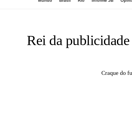
Mundo
Brasil
Rio
Informe JB
Opini
Rei da publicidad
Craque do fu