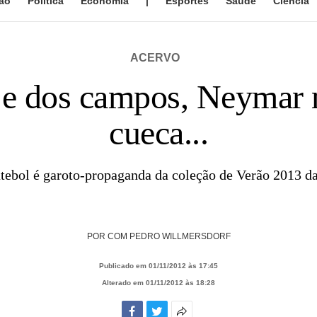
ão
Política
Economia
|
Esportes
Saúde
Ciência
ACERVO
e e dos campos, Neymar 
cueca...
tebol é garoto-propaganda da coleção de Verão 2013 
POR
COM PEDRO WILLMERSDORF
Publicado em 01/11/2012 às 17:45
Alterado em 01/11/2012 às 18:28