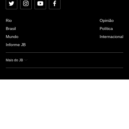
Twitter
Instagram
YouTube
Facebook
Rio
Opinião
Brasil
Política
Mundo
Internacional
Informe JB
Mais do JB
Esportes
Saúde
Ciência e Tecnologia
Caderno B
Colunistas
Economia
Empresas e Negócios