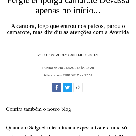
apenas no início...
A cantora, logo que entrou nos palcos, parou o
camarote, mas dividiu as atenções com a Avenida
POR
COM PEDRO WILLMERSDORF
Publicado em 21/02/2012 às 02:28
Alterado em 23/02/2012 às 17:31
Facebook
Twitter
Mais
opções
de
Confira também o nosso blog
compartilhamento
Quando o Salgueiro terminou a expectativa era uma só,