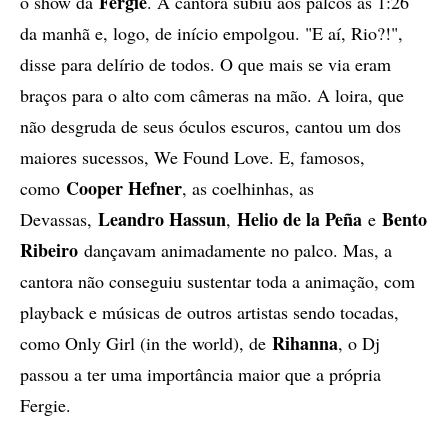
Fergie
o show da
. A cantora subiu aos palcos às 1:26
da manhã e, logo, de início empolgou. "E aí, Rio?!",
disse para delírio de todos. O que mais se via eram
braços para o alto com câmeras na mão. A loira, que
não desgruda de seus óculos escuros, cantou um dos
maiores sucessos, We Found Love. E, famosos,
Cooper Hefner
como
, as coelhinhas, as
Leandro Hassun
Helio de la Peña
Bento
Devassas,
,
e
Ribeiro
dançavam animadamente no palco. Mas, a
cantora não conseguiu sustentar toda a animação, com
playback e músicas de outros artistas sendo tocadas,
Rihanna
como Only Girl (in the world), de
, o Dj
passou a ter uma importância maior que a própria
Fergie.