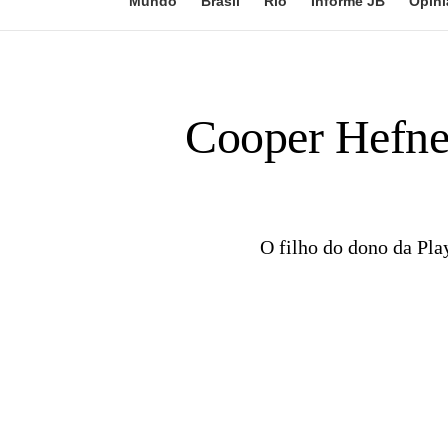
Mundo
Brasil
Rio
Informe JB
Opini
Cooper Hefner
O filho do dono da Pla