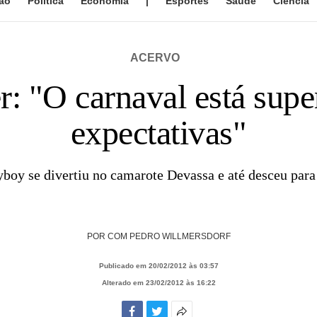
ão
Política
Economia
|
Esportes
Saúde
Ciência
ACERVO
: "O carnaval está supe
expectativas"
yboy se divertiu no camarote Devassa e até desceu par
POR
COM PEDRO WILLMERSDORF
Publicado em 20/02/2012 às 03:57
Alterado em 23/02/2012 às 16:22