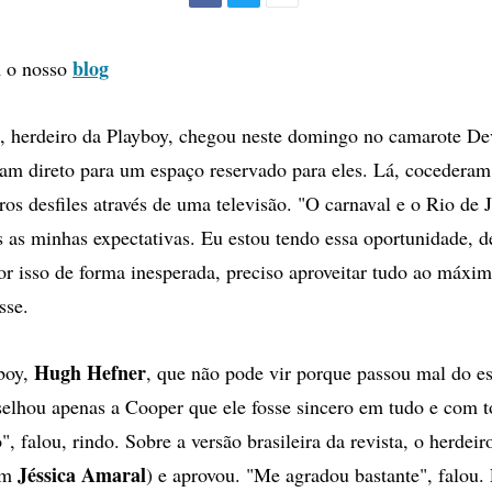
Facebook
Twitter
Mais
opções
de
blog
 o nosso
compartilhamento
, herdeiro da Playboy, chegou neste domingo no camarote De
ram direto para um espaço reservado para eles. Lá, cocederam 
os desfiles através de uma televisão. "O carnaval e o Rio de 
 as minhas expectativas. Eu estou tendo essa oportunidade, 
or isso de forma inesperada, preciso aproveitar tudo ao máxi
isse.
Hugh Hefner
boy,
, que não pode vir porque passou mal do e
elhou apenas a Cooper que ele fosse sincero em tudo e com 
, falou, rindo. Sobre a versão brasileira da revista, o herdeir
Jéssica Amaral
com
) e aprovou. "Me agradou bastante", falou.