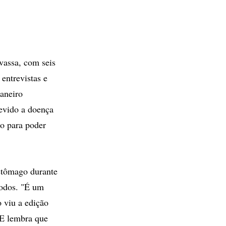
vassa, com seis
entrevistas e
Janeiro
devido a doença
mo para poder
stômago durante
todos. "É um
o viu a edição
 E lembra que