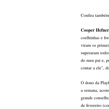
Confira também
Cooper Hefner
coelhinhas e fo
viram os primeir
superaram todos
do meu pai e, p
contar a ele", d
O dono da Play
a semana, acons
grande conselho"
de fevereiro (