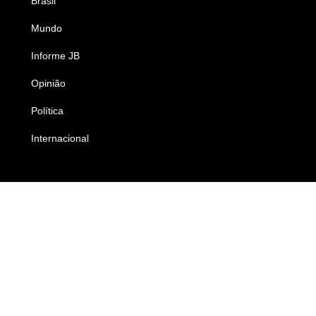
Brasil
Saúde
Mundo
Ciência e Tecnologia
Informe JB
Caderno B
Opinião
Colunistas
Política
Economia
Internacional
Empresas e Negócios