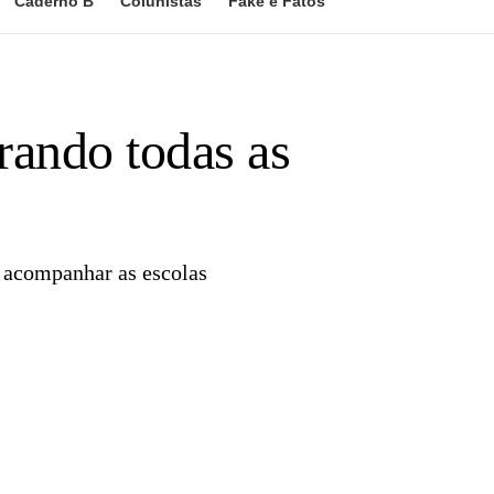
Caderno B
Colunistas
Fake e Fatos
rando todas as
a acompanhar as escolas