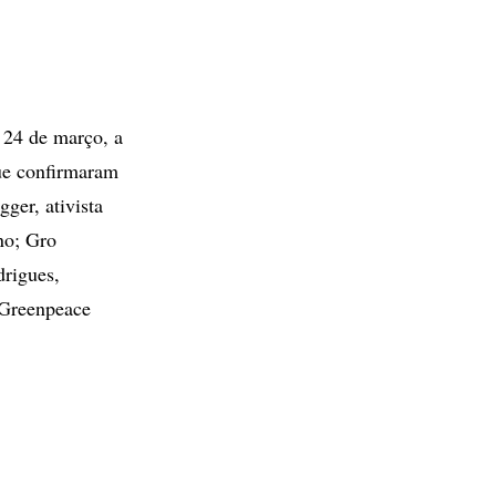
 24 de março, a
que confirmaram
ger, ativista
ano; Gro
drigues,
 Greenpeace