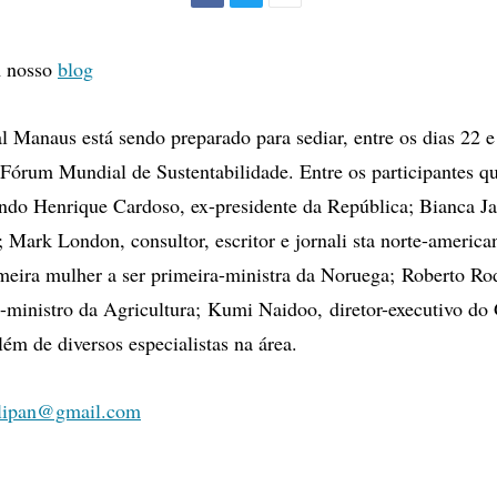
Facebook
Twitter
Mais
opções
de
m nosso
blog
compartilhamento
l Manaus está sendo preparado para sediar, entre os dias 22 e
Fórum Mundial de Sustentabilidade. Entre os participantes 
ndo Henrique Cardoso, ex-presidente da República; Bianca Jag
a; Mark London, consultor, escritor e jornali sta norte-americ
meira mulher a ser primeira-ministra da Noruega; Roberto Ro
-ministro da Agricultura; Kumi Naidoo, diretor-executivo do
lém de diversos especialistas na área.
olipan@gmail.com