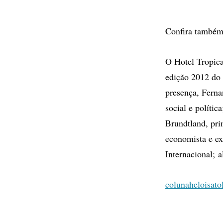
Confira també
O Hotel Tropica
edição 2012 do 
presença, Ferna
social e polític
Brundtland, pri
economista e ex
Internacional; a
colunaheloisat