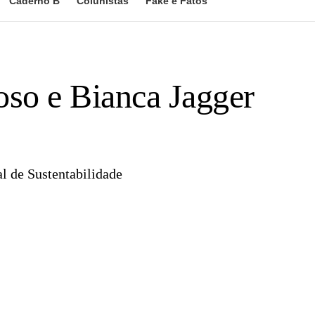
Caderno B
Colunistas
Fake e Fatos
so e Bianca Jagger
al de Sustentabilidade