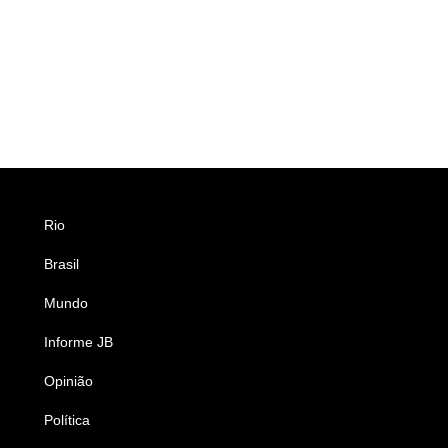
Rio
Esportes
Brasil
Saúde
Mundo
Ciência e Tecnologia
Informe JB
Caderno B
Opinião
Colunistas
Política
Economia