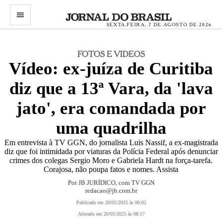
menu
SEXTA-FEIRA, 7 DE AGOSTO DE 2026
FOTOS E VIDEOS
Vídeo: ex-juíza de Curitiba
diz que a 13ª Vara, da 'lava
jato', era comandada por
uma quadrilha
Em entrevista à TV GGN, do jornalista Luis Nassif, a ex-magistrada
diz que foi intimidada por viaturas da Polícia Federal após denunciar
crimes dos colegas Sergio Moro e Gabriela Hardt na força-tarefa.
Corajosa, não poupa fatos e nomes. Assista
Por JB JURÍDICO, com TV GGN
redacao@jb.com.br
Publicado em 20/05/2025 às 06:02
Alterado em 20/05/2025 às 08:17