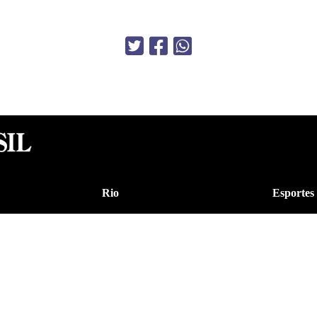
Rio
Esportes
Brasil
Saúde
Mundo
Ciência e
Tecnolog
informe JB
Caderno
Opinião
Colunist