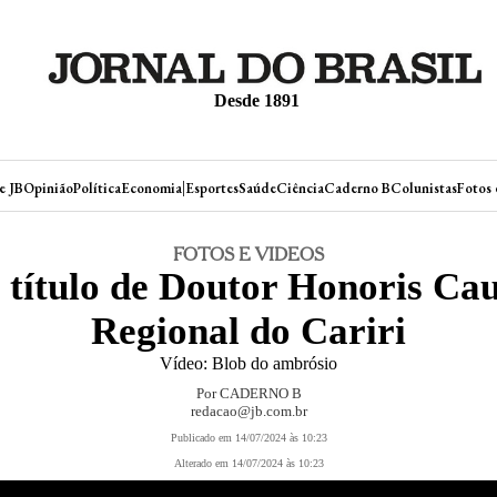
Desde 1891
|
e JB
Opinião
Política
Economia
Esportes
Saúde
Ciência
Caderno B
Colunistas
Fotos 
FOTOS E VIDEOS
e título de Doutor Honoris Ca
Regional do Cariri
Vídeo: Blob do ambrósio
Por CADERNO B
redacao@jb.com.br
Publicado em 14/07/2024 às 10:23
Alterado em 14/07/2024 às 10:23