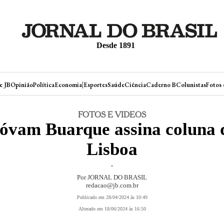
Desde 1891
|
e JB
Opinião
Política
Economia
Esportes
Saúde
Ciência
Caderno B
Colunistas
Fotos 
FOTOS E VIDEOS
óvam Buarque assina coluna 
Lisboa
.
Por JORNAL DO BRASIL
redacao@jb.com.br
Publicado em 28/04/2024 às 10:49
Alterado em 18/06/2024 às 16:50