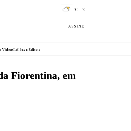
ºC ºC
ASSINE
e Videos
Leilões e Editais
da Fiorentina, em