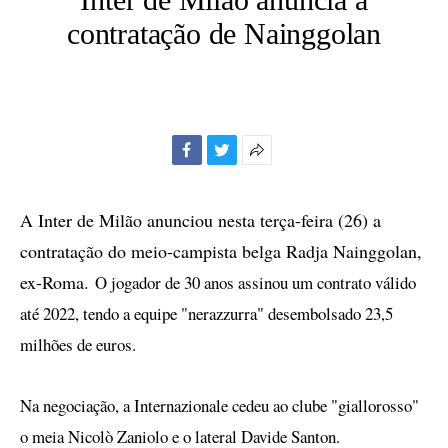
contratação de Nainggolan
Facebook
Twitter
Mais
opções
de
A Inter de Milão anunciou nesta terça-feira (26) a
compartilhamento
contratação do meio-campista belga Radja Nainggolan,
ex-Roma.
O jogador de 30 anos assinou um contrato válido
até 2022, tendo a equipe "nerazzurra" desembolsado 23,5
milhões de euros.
Na negociação, a Internazionale cedeu ao clube "giallorosso"
o meia Nicolò Zaniolo e o lateral Davide Santon.