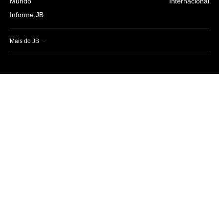
Mundo
Internacional
Informe JB
Mais do JB
Esportes
Saúde
Ciência e Tecnologia
Caderno B
Colunistas
Economia
Empresas e Negócios