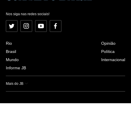
Nos siga nas redes sociais!
Twitter
Instagram
YouTube
Facebook
Rio
Opinião
Brasil
Política
Mundo
Internacional
Informe JB
Mais do JB
Esportes
Saúde
Ciência e Tecnologia
Caderno B
Colunistas