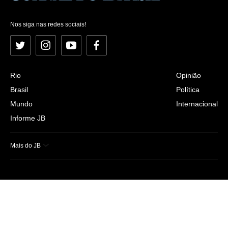
Nos siga nas redes sociais!
Twitter
Instagram
YouTube
Facebook
Rio
Opinião
Brasil
Política
Mundo
Internacional
Informe JB
Mais do JB
Esportes
Saúde
Ciência e Tecnologia
Caderno B
Colunistas