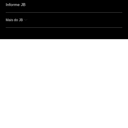
Informe JB
Mais do JB
Esportes
Saúde
Ciência e Tecnologia
Caderno B
Colunistas
Economia
Empresas e Negócios