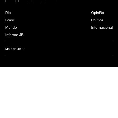
Rio
Opinião
Brasil
Política
Mundo
Internacional
Informe JB
Mais do JB
Esportes
Saúde
Ciência e Tecnologia
Caderno B
Colunistas
Economia
Empresas e Negócios