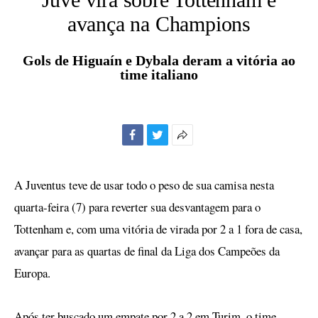
avança na Champions
Gols de Higuaín e Dybala deram a vitória ao
time italiano
Facebook
Twitter
Mais
opções
de
A Juventus teve de usar todo o peso de sua camisa nesta
compartilhamento
quarta-feira (7) para reverter sua desvantagem para o
Tottenham e, com uma vitória de virada por 2 a 1 fora de casa,
avançar para as quartas de final da Liga dos Campeões da
Europa.
Após ter buscado um empate por 2 a 2 em Turim, o time