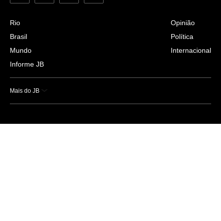
Rio
Opinião
Brasil
Política
Mundo
Internacional
Informe JB
Mais do JB
Esportes
Saúde
Ciência e Tecnologia
Caderno B
Colunistas
Economia
Empresas e Negócios