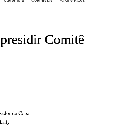
Caderno B
Colunistas
Fake e Fatos
 presidir Comitê
izador da Copa
rkady