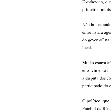
Dvorkovich, qu
primeiros-minis
Não houve anúnc
entrevista à ag
do governo" na
local.
Mutko estava af
envolvimento no
a disputa dos 
participado do 
O político, que
Futebol da Rúss