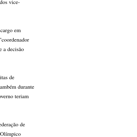
dos vice-
 cargo em
 "coordenador
e a decisão
itas de
 também durante
overno teriam
Federação de
 Olímpico