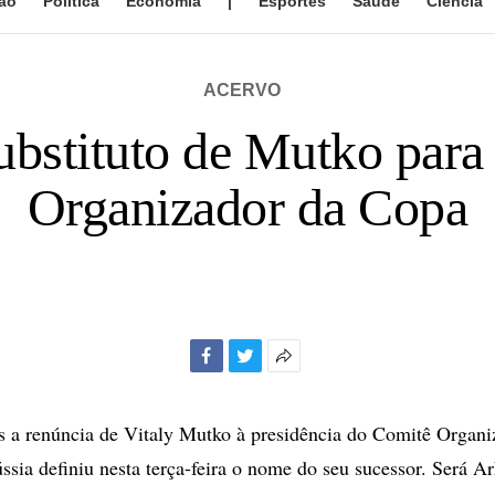
ão
Política
Economia
|
Esportes
Saúde
Ciência
ACERVO
ubstituto de Mutko para
Organizador da Copa
Facebook
Twitter
Mais
opções
de
s a renúncia de Vitaly Mutko à presidência do Comitê Organ
compartilhamento
sia definiu nesta terça-feira o nome do seu sucessor. Será A