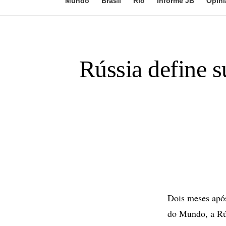
Mundo
Brasil
Rio
Informe JB
Opini
Rússia define s
Dois meses apó
do Mundo, a Rús