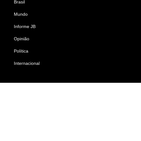
Brasil
Saúde
Mundo
Ciência e Tecnologia
Informe JB
Caderno B
Opinião
Colunistas
Política
Economia
Internacional
Empresas e Negócios